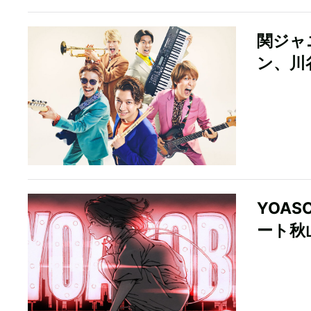
関ジャ
ン、川
YOA
ート秋