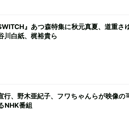
SWITCH』あつ森特集に秋元真夏、道重さ
谷川白紙、梶裕貴ら
宣行、野木亜紀子、フワちゃんらが映像の
るNHK番組