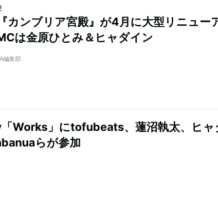
a
『カンブリア宮殿』が4月に大型リニュー
MCは金原ひとみ＆ヒャダイン
NRA編集部
ify「Works」にtofubeats、蓮沼執太、ヒ
banuaらが参加