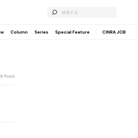
ew
Column
Series
Special Feature
CINRA JOB
38 Posts