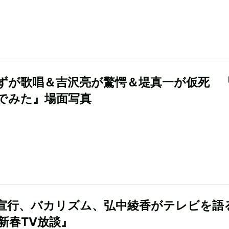
ずが歌唱＆吉沢亮が驚愕＆堤真一が仮死 
でみた』場面写真
宣行、バカリズム、弘中綾香がテレビを
『新春TV放談』