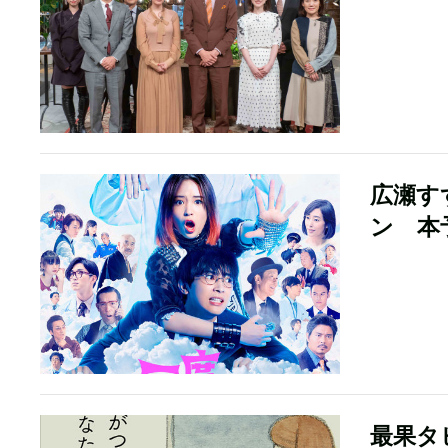
広瀬す
ン 本
最果タ