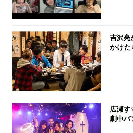
吉沢亮
かけた
広瀬す
劇中バ