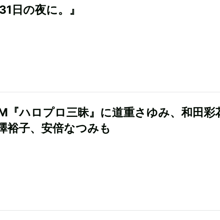
月31日の夜に。』
-FM『ハロプロ三昧』に道重さゆみ、和田彩
澤裕子、安倍なつみも