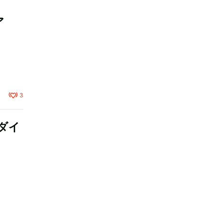
ア
3
ャダイ