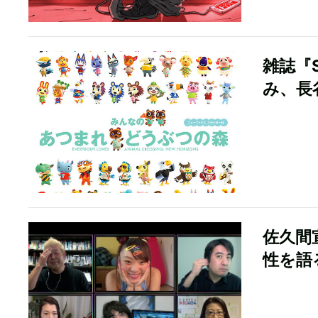
雑誌『
み、長
佐久間
性を語