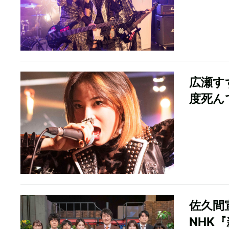
広瀬す
度死ん
佐久間
NHK