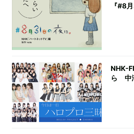
『#8
NHK
ら 中