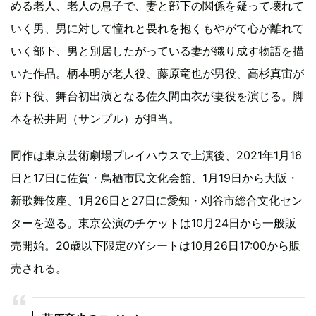
める老人、老人の息子で、妻と部下の関係を疑って壊れて
いく男、男に対して憧れと畏れを抱くもやがて心が離れて
いく部下、男と別居したがっている妻が織り成す物語を描
いた作品。柄本明が老人役、藤原竜也が男役、高杉真宙が
部下役、舞台初出演となる佐久間由衣が妻役を演じる。脚
本を松井周（サンプル）が担当。
同作は東京芸術劇場プレイハウスで上演後、2021年1月16
日と17日に佐賀・鳥栖市民文化会館、1月19日から大阪・
新歌舞伎座、1月26日と27日に愛知・刈谷市総合文化セン
ターを巡る。東京公演のチケットは10月24日から一般販
売開始。20歳以下限定のYシートは10月26日17:00から販
売される。