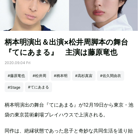
柄本明演出＆出演×松井周脚本の舞台
『てにあまる』 主演は藤原竜也
2020.09.04 Fri
#藤原竜也
#松井周
#柄本明
#高杉真宙
#佐久間由衣
#てにあまる
#Stage
柄本明演出の舞台『てにあまる』が12月19日から東京・池
袋の東京芸術劇場プレイハウスで上演される。
同作は、絶縁状態であった息子と奇妙な共同生活を送り始