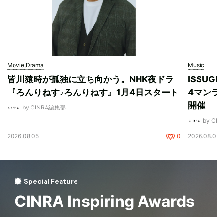
Movie,Drama
Music
皆川猿時が孤独に立ち向かう。NHK夜ドラ
ISSU
『ろんりねす♪ろんりねす』1月4日スタート
4マンラ
開催
by CINRA編集部
by 
2026.08.05
0
2026.08.0
Special Feature
CINRA Inspiring Awards