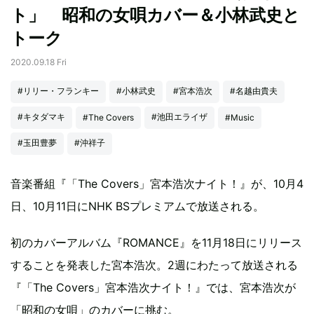
ト」 昭和の女唄カバー＆小林武史と
トーク
2020.09.18 Fri
#リリー・フランキー
#小林武史
#宮本浩次
#名越由貴夫
#キタダマキ
#池田エライザ
#The Covers
#Music
#玉田豊夢
#沖祥子
音楽番組『「The Covers」宮本浩次ナイト！』が、10月4
日、10月11日にNHK BSプレミアムで放送される。
初のカバーアルバム『ROMANCE』を11月18日にリリース
することを発表した宮本浩次。2週にわたって放送される
『「The Covers」宮本浩次ナイト！』では、宮本浩次が
「昭和の女唄」のカバーに挑む。