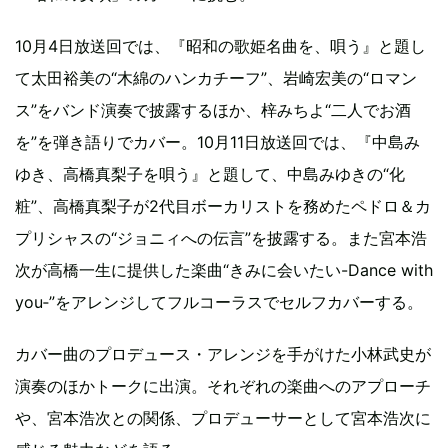
10月4日放送回では、『昭和の歌姫名曲を、唄う』と題し
て太田裕美の“木綿のハンカチーフ”、岩崎宏美の“ロマン
ス”をバンド演奏で披露するほか、梓みちよ“二人でお酒
を”を弾き語りでカバー。10月11日放送回では、『中島み
ゆき、高橋真梨子を唄う』と題して、中島みゆきの“化
粧”、高橋真梨子が2代目ボーカリストを務めたペドロ＆カ
プリシャスの“ジョニィへの伝言”を披露する。また宮本浩
次が高橋一生に提供した楽曲“きみに会いたい-Dance with
you‐”をアレンジしてフルコーラスでセルフカバーする。
カバー曲のプロデュース・アレンジを手がけた小林武史が
演奏のほかトークに出演。それぞれの楽曲へのアプローチ
や、宮本浩次との関係、プロデューサーとして宮本浩次に