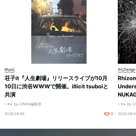
Music
Art,Design
荘子it『人生劇場』リリースライブが10月
Rhizo
10日に渋谷WWWで開催。illicit tsuboiと
Unde
共演
NUK
by CINRA編集部
by 
2026.08.06
0
2026.08.0