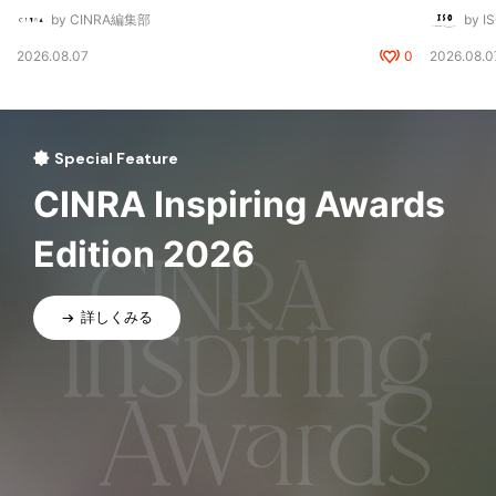
by CINRA編集部
by I
2026.08.07
0
2026.08.0
Special Feature
CINRA Inspiring Awards
Edition 2026
詳しくみる