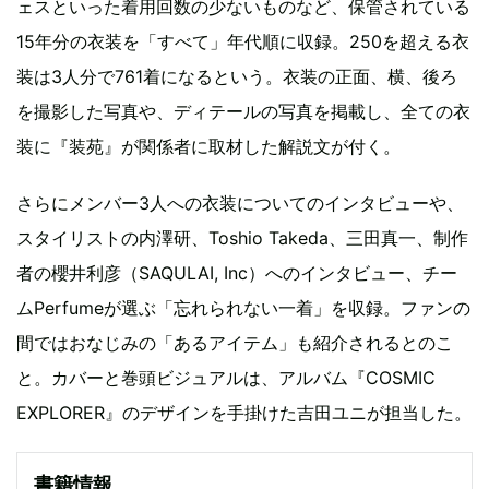
ェスといった着用回数の少ないものなど、保管されている
15年分の衣装を「すべて」年代順に収録。250を超える衣
装は3人分で761着になるという。衣装の正面、横、後ろ
を撮影した写真や、ディテールの写真を掲載し、全ての衣
装に『装苑』が関係者に取材した解説文が付く。
さらにメンバー3人への衣装についてのインタビューや、
スタイリストの内澤研、Toshio Takeda、三田真一、制作
者の櫻井利彦（SAQULAI, Inc）へのインタビュー、チー
ムPerfumeが選ぶ「忘れられない一着」を収録。ファンの
間ではおなじみの「あるアイテム」も紹介されるとのこ
と。カバーと巻頭ビジュアルは、アルバム『COSMIC
EXPLORER』のデザインを手掛けた吉田ユニが担当した。
書籍情報