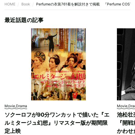
HOME
Book
Perfumeの衣装761着を解説付きで掲載 『Perfume COSTUM
最近話題の記事
Movie,Drama
Movie,Dr
ソクーロフが90分ワンカットで描いた『エ
池松壮
ルミタージュ幻想』リマスター版が期間限
『開戦
定上映
かわせ