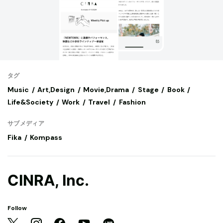
タグ
Music
Art,Design
Movie,Drama
Stage
Book
Life&Society
Work
Travel
Fashion
サブメディア
Fika
Kompass
CINRA, Inc.
Follow