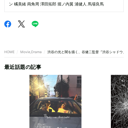
ン 橘美緒 両角周 澤田拓郎 堀ノ内翼 浦健人 馬場良馬
HOME
Movie,Drama
渋谷の光と闇を描く、谷健二監督『渋谷シャドウ』1
最近話題の記事