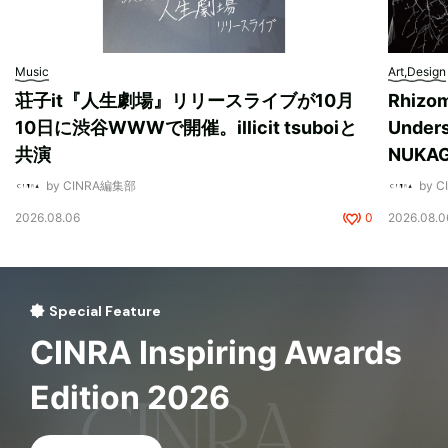
Music
Art,Design
荘子it『人生劇場』リリースライブが10月
Rhizo
10日に渋谷WWWで開催。illicit tsuboiと
Unde
共演
NUK
by CINRA編集部
by 
2026.08.06
0
2026.08.0
Special Feature
CINRA Inspiring Awards
Edition 2026