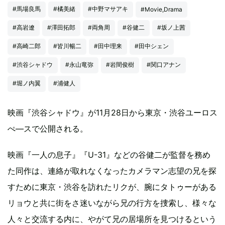
#馬場良馬
#橘美緒
#中野マサアキ
#Movie,Drama
#高岩遼
#澤田拓郎
#両角周
#谷健二
#坂ノ上茜
#高崎二郎
#皆川暢二
#田中理来
#田中シェン
#渋谷シャドウ
#永山竜弥
#岩間俊樹
#関口アナン
#堀ノ内翼
#浦健人
映画『渋谷シャドウ』が11月28日から東京・渋谷ユーロス
ぺ―スで公開される。
映画『一人の息子』『U-31』などの谷健二が監督を務め
た同作は、連絡が取れなくなったカメラマン志望の兄を探
すために東京・渋谷を訪れたリクが、腕にタトゥーがある
リョウと共に街をさ迷いながら兄の行方を捜索し、様々な
人々と交流する内に、やがて兄の居場所を見つけるという