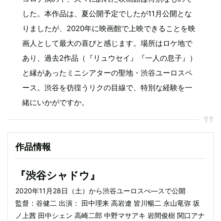
した。本作品は、夏公開予定でしたが11月公開とな
りましたが、2020年に映画館で上映できることを映
画人として最大の喜びと感じます。場所はロケ地で
あり、過去2作品（『リュウセイ』『一人の息子』）
と縁があったミニシアターの聖地・渋谷ユーロスペ
ース。渋谷を彷徨うリクの目線で、特別な経験を一
緒にいかがですか。
作品情報
『渋谷シャドウ』
2020年11月28日（土）から渋谷ユーロスぺ―スで公開
監督：谷健二 出演： 田中理来 高岩遼 皆川暢二 永山竜弥 坂
ノ上茜 田中シェン 高崎二郎 中野マサアキ 岩間俊樹 関口アナ