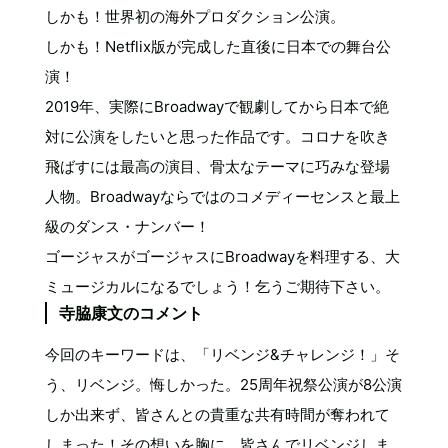
しかも！世界初の海外プロダクション公演。
しかも！Netflix版が完成した直後に日本での舞台公
演！
2019年、実際にBroadwayで観劇してから日本で絶
対に公演をしたいと思った作品です。コロナを吹き
飛ばすには最高の演目、骨太なテーマに巧みな登場
人物。Broadwayならではのコメディーセンスと最上
級のダンス・ナンバー！
ゴージャスがゴージャスにBroadwayを料理する、大
ミュージカルになるでしょう！乞うご期待下さい。
寺脇康文のコメント
今回のキーワードは、「リベンジ&チャレンジ！」そ
う、リベンジ。悔しかった。25周年祝祭公演が8公演
しか出来ず、皆さんとの貴重な共有時間が奪われて
しまった！その想いを胸に、皆さんでリベンジしま