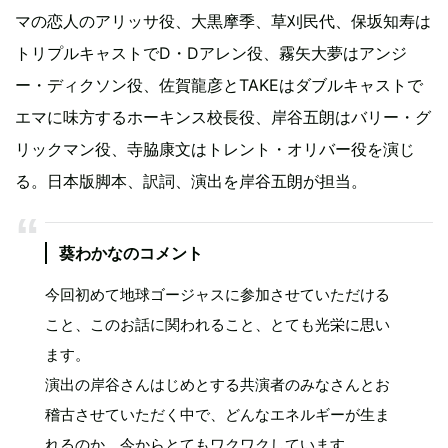
マの恋人のアリッサ役、大黒摩季、草刈民代、保坂知寿は
トリプルキャストでD・Dアレン役、霧矢大夢はアンジ
ー・ディクソン役、佐賀龍彦とTAKEはダブルキャストで
エマに味方するホーキンス校長役、岸谷五朗はバリー・グ
リックマン役、寺脇康文はトレント・オリバー役を演じ
る。日本版脚本、訳詞、演出を岸谷五朗が担当。
葵わかなのコメント
今回初めて地球ゴージャスに参加させていただける
こと、このお話に関われること、とても光栄に思い
ます。
演出の岸谷さんはじめとする共演者のみなさんとお
稽古させていただく中で、どんなエネルギーが生ま
れるのか、今からとてもワクワクしています。