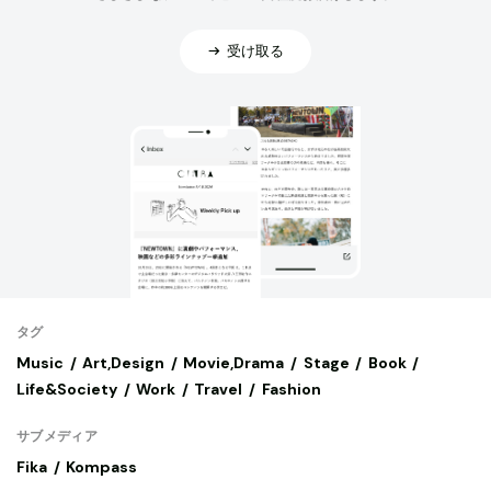
受け取る
タグ
Music
Art,Design
Movie,Drama
Stage
Book
Life&Society
Work
Travel
Fashion
サブメディア
Fika
Kompass