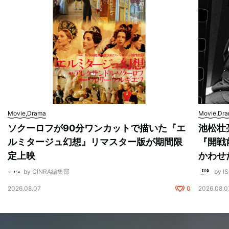
Movie,Drama
Movie,Dr
ソクーロフが90分ワンカットで描いた『エ
池松壮
ルミタージュ幻想』リマスター版が期間限
『開戦
定上映
かわせ
by CINRA編集部
by I
2026.08.07
0
2026.08.0