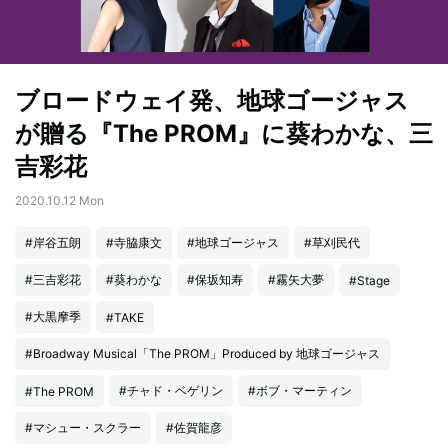
ブロードウェイ発、地球ゴージャス
が贈る『The PROM』に葵わかな、三
吉彩花
2020.10.12 Mon
#岸谷五朗
#寺脇康文
#地球ゴージャス
#草刈民代
#三吉彩花
#葵わかな
#保坂知寿
#霧矢大夢
#Stage
#大黒摩季
#TAKE
#Broadway Musical「The PROM」Produced by 地球ゴージャス
#チャド・ベゲリン
#ボブ・マーティン
#The PROM
#マシュー・スクラー
#佐賀龍彦