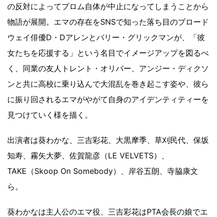
の反対によってプロム自体が中止になってしまうことから
物語が展開。エマの存在をSNSで知った落ち目のブロード
ウェイ俳優D・Dアレンとバリー・グリックマンが、「彼
女たちを応援する」という名目でイメージアップを図るべ
く、同業の友人トレント・オリバー、アンジー・ディクソ
ンと共に高校に乗り込んで大混乱を巻き起こす姿や、彼ら
に振り回されるエマがやがて自身のアイデンティティーを
見つけていく様を描く。
出演者は葵わかな、三吉彩花、大黒摩季、草刈民代、保坂
知寿、霧矢大夢、佐賀龍彦（LE VELVETS）、
TAKE（Skoop On Somebody）、岸谷五朗、寺脇康文
ら。
葵わかなは主人公のエマ役、三吉彩花はPTA会長の娘でエ