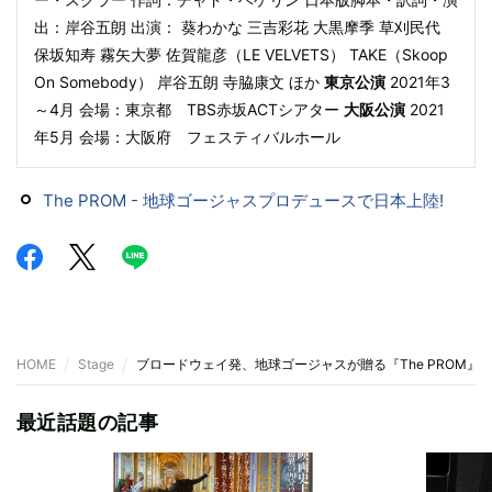
出：岸谷五朗 出演： 葵わかな 三吉彩花 大黒摩季 草刈民代
保坂知寿 霧矢大夢 佐賀龍彦（LE VELVETS） TAKE（Skoop
On Somebody） 岸谷五朗 寺脇康文 ほか
東京公演
2021年3
～4月 会場：東京都 TBS赤坂ACTシアター
大阪公演
2021
年5月 会場：大阪府 フェスティバルホール
The PROM - 地球ゴージャスプロデュースで日本上陸!
HOME
Stage
ブロードウェイ発、地球ゴージャスが贈る『The PROM』
最近話題の記事