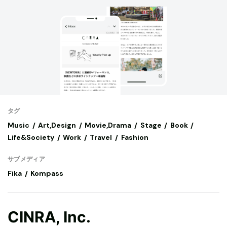
タグ
Music
Art,Design
Movie,Drama
Stage
Book
Life&Society
Work
Travel
Fashion
サブメディア
Fika
Kompass
CINRA, Inc.