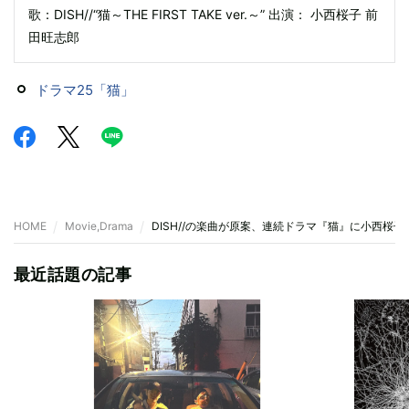
歌：DISH//“猫～THE FIRST TAKE ver.～” 出演： 小西桜子 前
田旺志郎
ドラマ25「猫」
HOME
Movie,Drama
DISH//の楽曲が原案、連続ドラマ『猫』に小西桜
最近話題の記事