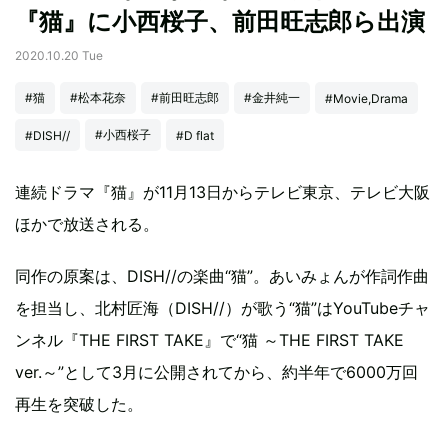
『猫』に小西桜子、前田旺志郎ら出演
2020.10.20 Tue
#猫
#松本花奈
#前田旺志郎
#金井純一
#Movie,Drama
#小西桜子
#DISH//
#D flat
連続ドラマ『猫』が11月13日からテレビ東京、テレビ大阪
ほかで放送される。
同作の原案は、DISH//の楽曲“猫”。あいみょんが作詞作曲
を担当し、北村匠海（DISH//）が歌う“猫”はYouTubeチャ
ンネル『THE FIRST TAKE』で“猫 ～THE FIRST TAKE
ver.～”として3月に公開されてから、約半年で6000万回
再生を突破した。