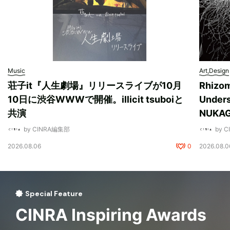
Music
Art,Design
荘子it『人生劇場』リリースライブが10月
Rhizo
10日に渋谷WWWで開催。illicit tsuboiと
Unde
共演
NUK
by CINRA編集部
by 
2026.08.06
0
2026.08.0
Special Feature
CINRA Inspiring Awards