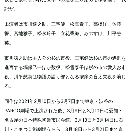
記だ。
出演者は市川猿之助、三宅健、松雪泰子、高橋洋、佐藤
誓、宮地雅子、松永玲子、立花香織、みのすけ、川平慈
英。
市川猿之助は主人公の杉の市役、三宅健は杉の市の処刑を
進言する塙保己一ほか数役、松雪泰子は杉の市の愛人お市
役、川平慈英は物語の語り部となる按摩の盲太夫役を演じ
る。
同作は2021年2月10日から3月7日まで東京・渋谷の
PARCO劇場で上演された後、3月9日と3月10日に愛知・
名古屋の日本特殊陶業市民会館、3月13日と3月14日に石
川・こまつ芸術劇場うらら、3月18日から3月21日まで京