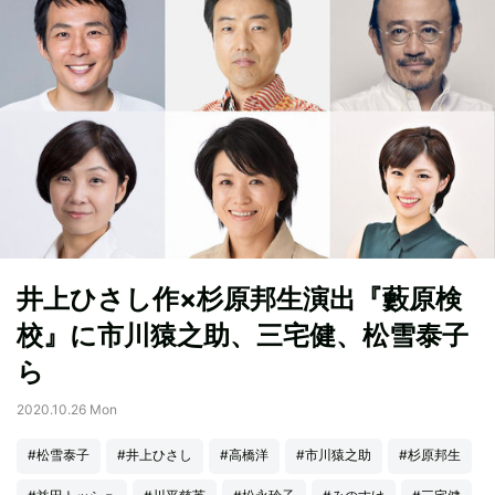
井上ひさし作×杉原邦生演出『藪原検
校』に市川猿之助、三宅健、松雪泰子
ら
2020.10.26 Mon
#松雪泰子
#井上ひさし
#高橋洋
#市川猿之助
#杉原邦生