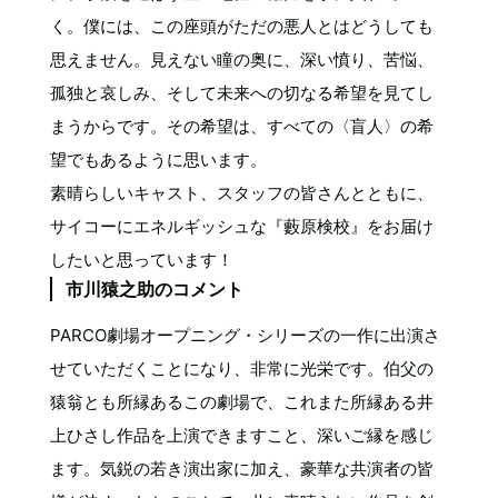
く。僕には、この座頭がただの悪人とはどうしても
思えません。見えない瞳の奥に、深い憤り、苦悩、
孤独と哀しみ、そして未来への切なる希望を見てし
まうからです。その希望は、すべての〈盲人〉の希
望でもあるように思います。
素晴らしいキャスト、スタッフの皆さんとともに、
サイコーにエネルギッシュな『藪原検校』をお届け
したいと思っています！
市川猿之助のコメント
PARCO劇場オープニング・シリーズの一作に出演さ
せていただくことになり、非常に光栄です。伯父の
猿翁とも所縁あるこの劇場で、これまた所縁ある井
上ひさし作品を上演できますこと、深いご縁を感じ
ます。気鋭の若き演出家に加え、豪華な共演者の皆