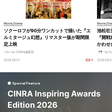
Movie,Drama
Movie,Dr
ソクーロフが90分ワンカットで描いた『エ
池松壮
ルミタージュ幻想』リマスター版が期間限
『開戦
定上映
かわせ
by CINRA編集部
by I
2026.08.07
0
2026.08.0
Special Feature
CINRA Inspiring Awards
Edition 2026