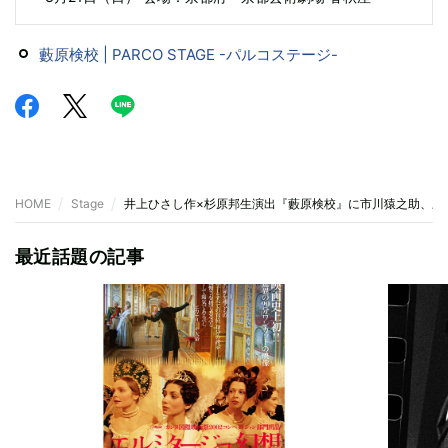
藪原検校 | PARCO STAGE -パルコステージ-
HOME
Stage
井上ひさし作×杉原邦生演出『藪原検校』に市川猿之助、三
最近話題の記事