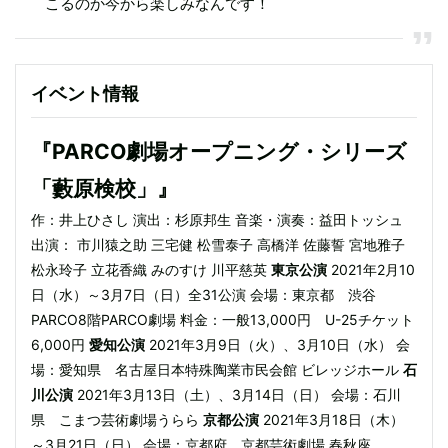
こるのか今から楽しみなんです！
イベント情報
『PARCO劇場オープニング・シリーズ
「藪原検校」』
作：井上ひさし 演出：杉原邦生 音楽・演奏：益田トッシュ
出演： 市川猿之助 三宅健 松雪泰子 高橋洋 佐藤誓 宮地雅子
松永玲子 立花香織 みのすけ 川平慈英
東京公演
2021年2月10
日（水）～3月7日（日）全31公演 会場：東京都 渋谷
PARCO8階PARCO劇場 料金：一般13,000円 U-25チケット
6,000円
愛知公演
2021年3月9日（火）、3月10日（水） 会
場：愛知県 名古屋日本特殊陶業市民会館 ビレッジホール
石
川公演
2021年3月13日（土）、3月14日（日） 会場：石川
県 こまつ芸術劇場うらら
京都公演
2021年3月18日（木）
～3月21日（日） 会場：京都府 京都芸術劇場 春秋座