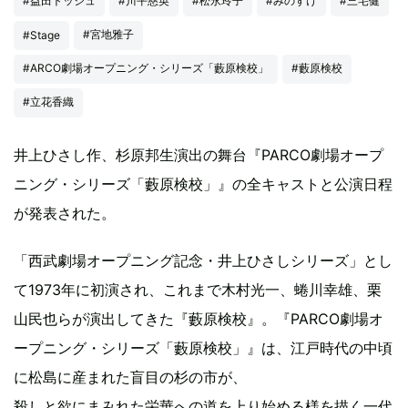
#益田トッシュ
#川平慈英
#松永玲子
#みのすけ
#三宅健
#宮地雅子
#Stage
#ARCO劇場オープニング・シリーズ「藪原検校」
#藪原検校
#立花香織
井上ひさし作、杉原邦生演出の舞台『PARCO劇場オープ
ニング・シリーズ「藪原検校」』の全キャストと公演日程
が発表された。
「西武劇場オープニング記念・井上ひさしシリーズ」とし
て1973年に初演され、これまで木村光一、蜷川幸雄、栗
山民也らが演出してきた『藪原検校』。『PARCO劇場オ
ープニング・シリーズ「藪原検校」』は、江戸時代の中頃
に松島に産まれた盲目の杉の市が、
殺しと欲にまみれた栄華への道を上り始める様を描く一代