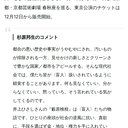
都・京都芸術劇場 春秋座を巡る。東京公演のチケットは
12月12日から販売開始。
杉原邦生のコメント
都合の悪い歴史や事実がうやむやにされ、汚いもの
が排除される一方、見せかけの新しさとクリーンさ
で豊かな国家／都市をアピールする。そんな現代社
会では、僕たち皆が〈盲人〉扱いされているように
錯覚することがあります。何も見なくていい、分か
らなくていい、黙っていろ。そう言われている気が
してくるのです。
井上ひさしさんの『藪原検校』は〈盲人〉たちの物
語です。ひとりの座頭が社会の逆風に抗い、貪欲
に、手段を選ばず金・地位・権力を手に入れてい