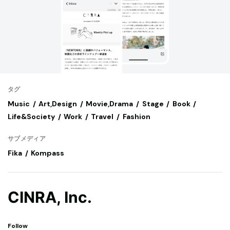
タグ
Music
Art,Design
Movie,Drama
Stage
Book
Life&Society
Work
Travel
Fashion
サブメディア
Fika
Kompass
CINRA, Inc.
Follow