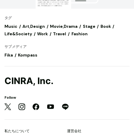
タグ
Music
Art,Design
Movie,Drama
Stage
Book
Life&Society
Work
Travel
Fashion
サブメディア
Fika
Kompass
CINRA, Inc.
Follow
私たちについて
運営会社