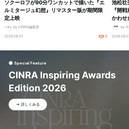
ソクーロフが90分ワンカットで描いた『エ
池松壮
ルミタージュ幻想』リマスター版が期間限
『開戦
定上映
かわせ
by CINRA編集部
by I
2026.08.07
0
2026.08.0
Special Feature
CINRA Inspiring Awards
Edition 2026
詳しくみる