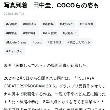
写真到着 田中圭、COCOらの姿も
2020.11.10 Tue
#石橋凌
#山田杏奈
#銀粉蝶
#渡部亮平
#土屋太鳳
#田中圭
#中村靖日
#正名僕蔵
#安藤輪子
#金澤美穂
#哀愁しんでれら
#Movie,Drama
#coco
#ティーチャ
映画『哀愁しんでれら』の場面写真が到着した。
2021年2月5日から公開される同作は、『TSUTAYA
CREATORS'PROGRAM 2016』グランプリ受賞作をオリジ
ナル脚本で映画化する作品。一晩で不幸のどん底に陥った
主人公・福浦小春は、8歳の娘ヒカリを育てる開業医・大
悟のプロポーズを受け入れ、幸せな家庭を築いていこうと