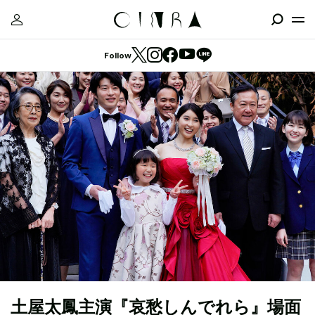
Follow
土屋太鳳主演『哀愁しんでれら』場面