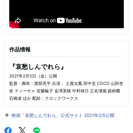
作品情報
『哀愁しんでれら』
2021年2月5日（金）公開
監督・脚本：渡部亮平 出演： 土屋太鳳 田中圭 COCO 山田杏
奈 ティーチャ 安藤輪子 金澤美穂 中村靖日 正名僕蔵 銀粉蝶
石橋凌 ほか 配給：クロックワークス
映画「哀愁しんでれら」公式サイト 2021年2/5公開