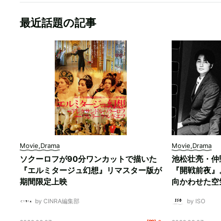
最近話題の記事
Movie,Drama
Movie,Drama
ソクーロフが90分ワンカットで描いた
池松壮亮・仲
『エルミタージュ幻想』リマスター版が
『開戦前夜』
期間限定上映
向かわせた空
by CINRA編集部
by ISO