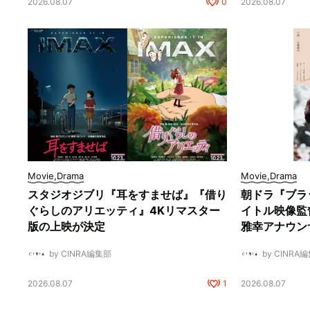
2026.08.07
0
2026.08.07
Movie,Drama
Movie,Drama
スタジオジブリ『耳をすませば』『借り
朝ドラ『ブラ
ぐらしのアリエッティ』4Kリマスター
イトル映像監
版の上映が決定
雅幸アナウン
by CINRA編集部
by CINRA
2026.08.07
1
2026.08.07