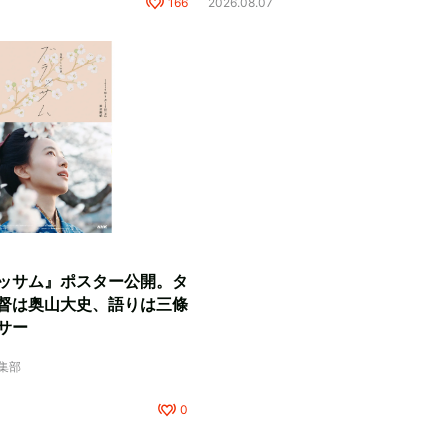
166
2026.08.07
ッサム』ポスター公開。タ
督は奥山大史、語りは三條
サー
編集部
0