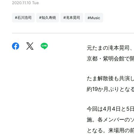
2020.11.10 Tue
#石川浩司
#知久寿焼
#滝本晃司
#Music
元たまの滝本晃司、
京都・紫明会館で
たま解散後も共演
約19か月ぶりとな
今回は4月4日と5
施。各メンバーの
となる。来場用の前