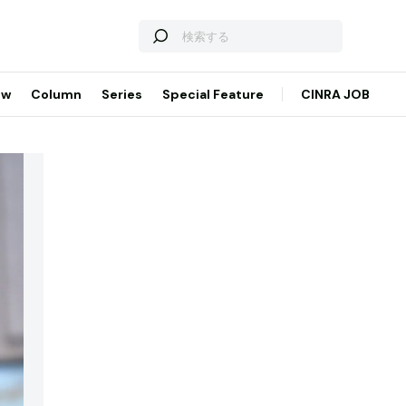
ew
Column
Series
Special Feature
CINRA JOB