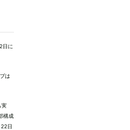
2日に
ブは
も実
部構成
22日