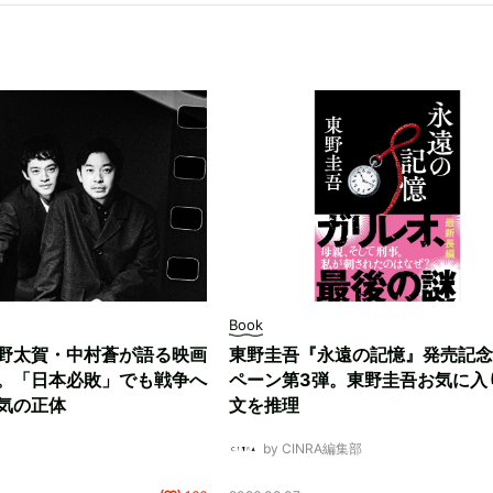
Book
野太賀・中村蒼が語る映画
東野圭吾『永遠の記憶』発売記念
。「日本必敗」でも戦争へ
ペーン第3弾。東野圭吾お気に入
気の正体
文を推理
by CINRA編集部