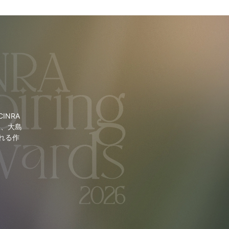
NRA
里、大島
れる作