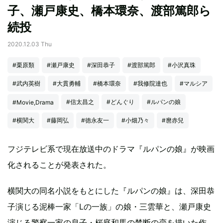
子、瀬戸康史、橋本環奈、渡部篤郎ら
続投
2020.12.03 Thu
#栗原類
#瀬戸康史
#深田恭子
#渡部篤郎
#小沢真珠
#武内英樹
#大貫勇輔
#橋本環奈
#我修院達也
#マルシア
#信太昌之
#どんぐり
#ルパンの娘
#Movie,Drama
#横関大
#藤岡弘
#徳永友⼀
#⼩畑乃々
#麿⾚兒
フジテレビ系で現在放送中のドラマ『ルパンの娘』が映画
化されることが発表された。
横関大の同名小説をもとにした『ルパンの娘』は、深田恭
子演じる泥棒一家「Lの一族」の娘・三雲華と、瀬戸康史
演じる警察一家の息子・桜庭和馬の禁断の恋を描いた作