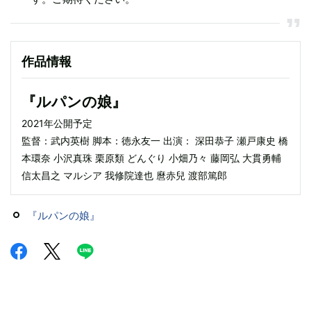
作品情報
『ルパンの娘』
2021年公開予定
監督：武内英樹 脚本：徳永友⼀ 出演： 深田恭子 瀬戸康史 橋
本環奈 小沢真珠 栗原類 どんぐり ⼩畑乃々 藤岡弘 大貫勇輔
信太昌之 マルシア 我修院達也 麿⾚兒 渡部篤郎
『ルパンの娘』