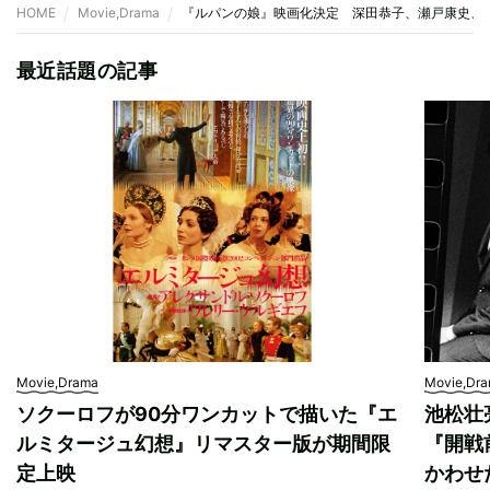
HOME
Movie,Drama
『ルパンの娘』映画化決定 深田恭子、瀬戸康史、
最近話題の記事
Movie,Drama
Movie,Dr
ソクーロフが90分ワンカットで描いた『エ
池松壮
ルミタージュ幻想』リマスター版が期間限
『開戦
定上映
かわせ