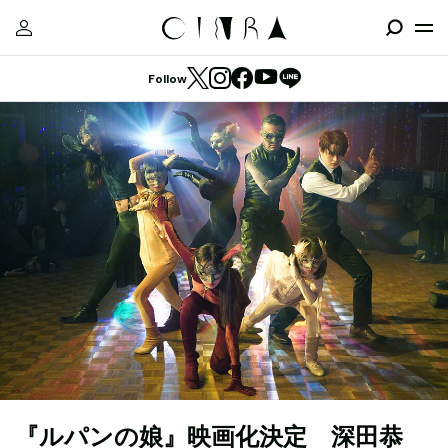
Follow
『ルパンの娘』映画化決定 深田恭