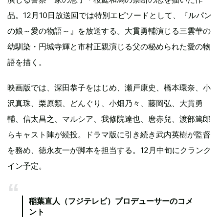
品。12月10日放送回では特別エピソードとして、『ルパン
の娘～愛の物語～』を放送する。大貫勇輔演じる三雲華の
幼馴染・円城寺輝と市村正親演じる父の秘められた愛の物
語を描く。
映画版では、深田恭子をはじめ、瀬戸康史、橋本環奈、小
沢真珠、栗原類、どんぐり、⼩畑乃々、藤岡弘、大貫勇
輔、信太昌之、マルシア、我修院達也、麿⾚兒、渡部篤郎
らキャスト陣が続投。ドラマ版に引き続き武内英樹が監督
を務め、徳永友⼀が脚本を担当する。12⽉中旬にクランク
イン予定。
稲葉直人（フジテレビ）プロデューサーのコメ
ント