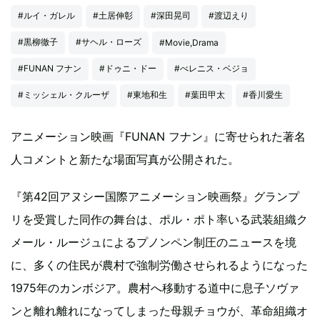
#ルイ・ガレル
#土居伸彰
#深田晃司
#渡辺えり
#黒柳徹子
#サヘル・ローズ
#Movie,Drama
#FUNAN フナン
#ドゥニ・ドー
#べレニス・ベジョ
#ミッシェル・クルーザ
#東地和生
#葉田甲太
#香川愛生
アニメーション映画『FUNAN フナン』に寄せられた著名
人コメントと新たな場面写真が公開された。
『第42回アヌシー国際アニメーション映画祭』グランプ
リを受賞した同作の舞台は、ポル・ポト率いる武装組織ク
メール・ルージュによるプノンペン制圧のニュースを境
に、多くの住民が農村で強制労働させられるようになった
1975年のカンボジア。農村へ移動する道中に息子ソヴァ
ンと離れ離れになってしまった母親チョウが、革命組織オ