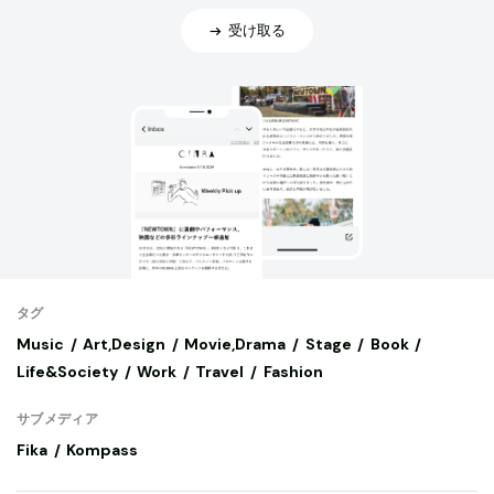
受け取る
タグ
Music
Art,Design
Movie,Drama
Stage
Book
Life&Society
Work
Travel
Fashion
サブメディア
Fika
Kompass