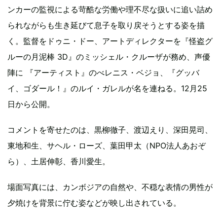
ンカーの監視による苛酷な労働や理不尽な扱いに追い詰め
られながらも生き延びて息子を取り戻そうとする姿を描
く。監督をドゥニ・ドー、アートディレクターを『怪盗グ
ルーの月泥棒 3D』のミッシェル・クルーザが務め、声優
陣に 『アーティスト』のべレニス・ベジョ、『グッバ
イ、ゴダール！』のルイ・ガレルが名を連ねる。12月25
日から公開。
コメントを寄せたのは、黒柳徹子、渡辺えり、深田晃司、
東地和生、サヘル・ローズ、葉田甲太（NPO法人あおぞ
ら）、土居伸彰、香川愛生。
場面写真には、カンボジアの自然や、不穏な表情の男性が
夕焼けを背景に佇む姿などが映し出されている。