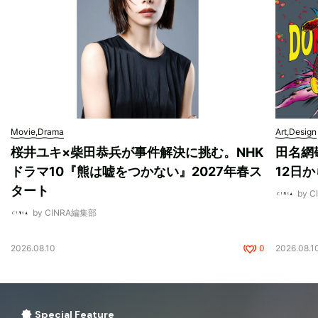
Movie,Drama
Art,Design
桜井ユキ×柴田恭兵が事件解決に挑む。NHK
田名網敬
ドラマ10『熊は嘘をつかない』2027年春ス
12日
タート
by 
by CINRA編集部
2026.08.10
0
2026.08.1
Special Feature