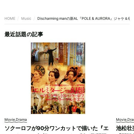
HOME
Music
Discharming manの新AL『POLE & AURORA』ジャケ＆収
最近話題の記事
Movie,Drama
Movie,Dr
ソクーロフが90分ワンカットで描いた『エ
池松壮