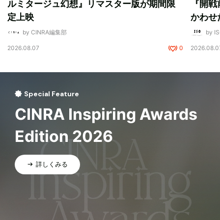
ルミタージュ幻想』リマスター版が期間限
『開戦
定上映
かわせ
by CINRA編集部
by I
2026.08.07
0
2026.08.0
Special Feature
CINRA Inspiring Awards
Edition 2026
詳しくみる