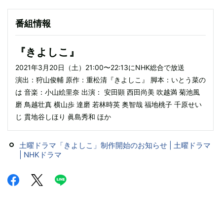
番組情報
『きよしこ』
2021年3月20日（土）21:00〜22:13にNHK総合で放送
演出：狩山俊輔 原作：重松清『きよしこ』 脚本：いとう菜の
は 音楽：小山絵里奈 出演： 安田顕 西田尚美 吹越満 菊池風
磨 鳥越壮真 横山歩 達磨 若林時英 奥智哉 福地桃子 千原せい
じ 貫地谷しほり 眞島秀和 ほか
土曜ドラマ「きよしこ」制作開始のお知らせ | 土曜ドラマ
| NHKドラマ