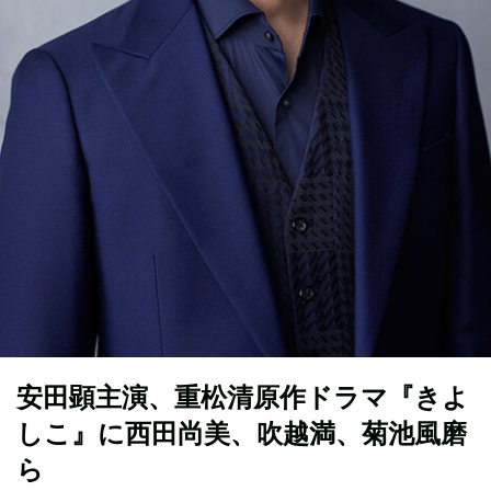
安田顕主演、重松清原作ドラマ『きよ
しこ』に西田尚美、吹越満、菊池風磨
ら