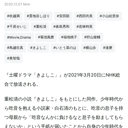
2020.12.07 Mon
#吹越満
#貫地谷しほり
#安田顕
#西田尚美
#小山絵里奈
#千原せいじ
#重松清
#眞島秀和
#若林時英
#菊池風磨
#福地桃子
#狩山俊輔
#Movie,Drama
#鳥越壮真
#きよしこ
#いとう菜のは
#横山歩
#達磨
#奥智哉
『土曜ドラマ「きよしこ」』が2021年3月20日にNHK総
合で放送される。
重松清の小説『きよしこ』をもとにした同作。少年時代か
ら吃音を抱える小説家・白石清のもとに、吃音の息子を持
つ母親から「吃音なんかに負けるなと息子を励ましてもら
えないか」という手紙が届いたことから自身の少年時代を