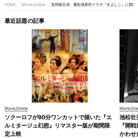
HOME
Movie,Drama
安田顕主演、重松清原作ドラマ『きよしこ』に西田
最近話題の記事
Movie,Drama
Movie,Dr
ソクーロフが90分ワンカットで描いた『エ
池松壮
ルミタージュ幻想』リマスター版が期間限
『開戦
定上映
かわせ