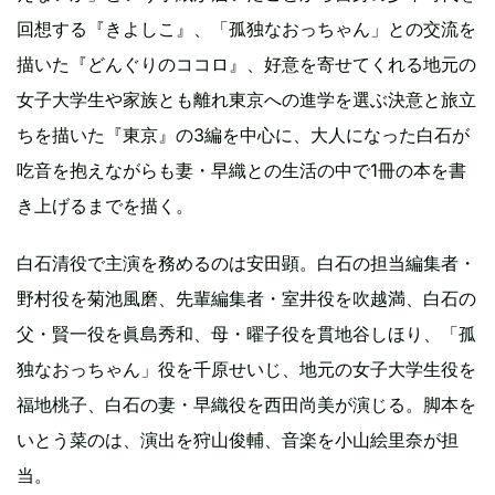
回想する『きよしこ』、「孤独なおっちゃん」との交流を
描いた『どんぐりのココロ』、好意を寄せてくれる地元の
女子大学生や家族とも離れ東京への進学を選ぶ決意と旅立
ちを描いた『東京』の3編を中心に、大人になった白石が
吃音を抱えながらも妻・早織との生活の中で1冊の本を書
き上げるまでを描く。
白石清役で主演を務めるのは安田顕。白石の担当編集者・
野村役を菊池風磨、先輩編集者・室井役を吹越満、白石の
父・賢一役を眞島秀和、母・曜子役を貫地谷しほり、「孤
独なおっちゃん」役を千原せいじ、地元の女子大学生役を
福地桃子、白石の妻・早織役を西田尚美が演じる。脚本を
いとう菜のは、演出を狩山俊輔、音楽を小山絵里奈が担
当。