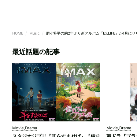
HOME
Music
網守将平の約2年ぶり新アルバム『Ex.LIFE』が1月に
最近話題の記事
Movie,Drama
Movie,Drama
スタジオジブリ『耳をすませば』『借り
朝ドラ『ブラ