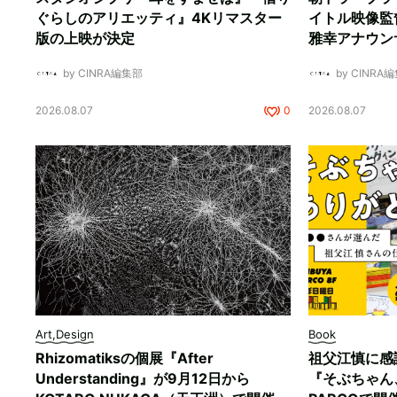
ぐらしのアリエッティ』4Kリマスター
イトル映像監
版の上映が決定
雅幸アナウン
by CINRA編集部
by CINRA
2026.08.07
0
2026.08.07
Art,Design
Book
Rhizomatiksの個展『After
祖父江慎に感
Understanding』が9月12日から
『そぶちゃん