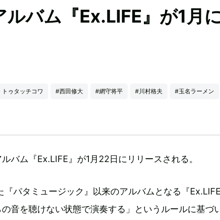
バム『Ex.LIFE』が1月
・トゥタッチコワ
#西田修大
#網守将平
#川村格夫
#玉名ラーメン
バム『Ex.LIFE』が1月22日にリリースされる。
た『パタミュージック』以来のアルバムとなる『Ex.LIF
らの音を聴けない状態で演奏する」というルールに基づ