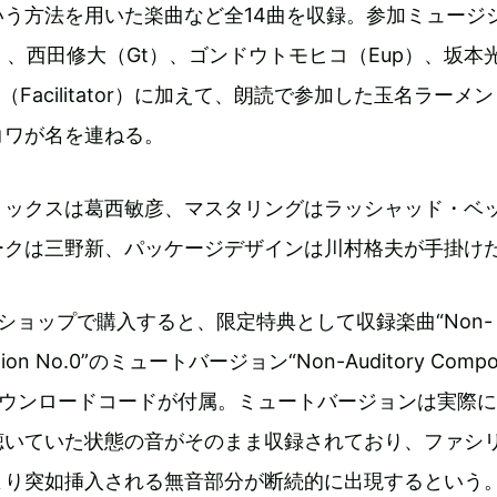
いう方法を用いた楽曲など全14曲を収録。参加ミュージ
）、西田修大（Gt）、ゴンドウトモヒコ（Eup）、坂本
（Facilitator）に加えて、朗読で参加した玉名ラーメ
コワが名を連ねる。
ミックスは葛西敏彦、マスタリングはラッシャッド・ベ
ークは三野新、パッケージデザインは川村格夫が手掛け
インショップで購入すると、限定特典として収録楽曲“Non-
sition No.0”のミュートバージョン“Non-Auditory Compos
ed”のダウンロードコードが付属。ミュートバージョンは実際
聴いていた状態の音がそのまま収録されており、ファシ
より突如挿入される無音部分が断続的に出現するという