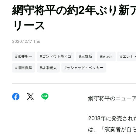
網守将平の約2年ぶり新アル
リース
2020.12.17 Thu
#永井聖一
#ゴンドウトモヒコ
#三野新
#エレナ
#Music
#増田義基
#坂本光太
#ッシャッド・ベッカー
網守将平のニューアル
2018年に発売され
は、「演奏者が自