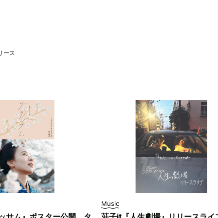
リリース
Music
ッサム』ポスター公開。タ
荘子it『人生劇場』リリースライ