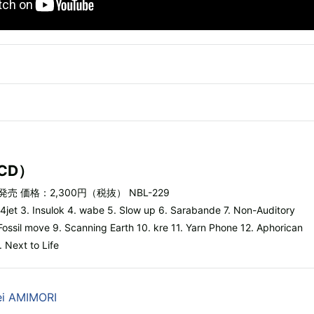
（CD）
発売 価格：2,300円（税抜） NBL-229
. c4jet 3. Insulok 4. wabe 5. Slow up 6. Sarabande 7. Non-Auditory
ossil move 9. Scanning Earth 10. kre 11. Yarn Phone 12. Aphorican
. Next to Life
i AMIMORI