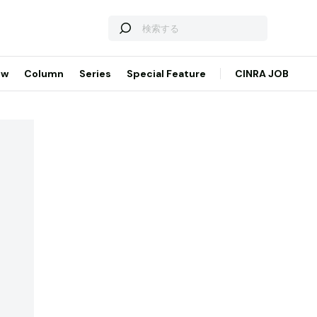
ew
Column
Series
Special Feature
CINRA JOB