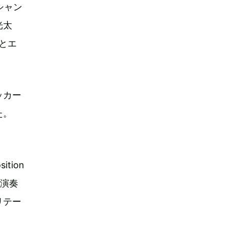
シャン
光太
ンとエ
ッカー
た。
ition
に演奏
リテー
。