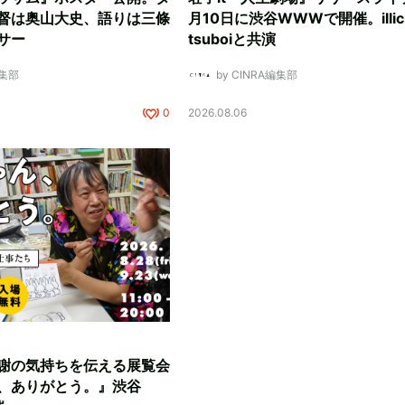
督は奥山大史、語りは三條
月10日に渋谷WWWで開催。illici
サー
tsuboiと共演
編集部
by CINRA編集部
0
2026.08.06
謝の気持ちを伝える展覧会
、ありがとう。』渋谷