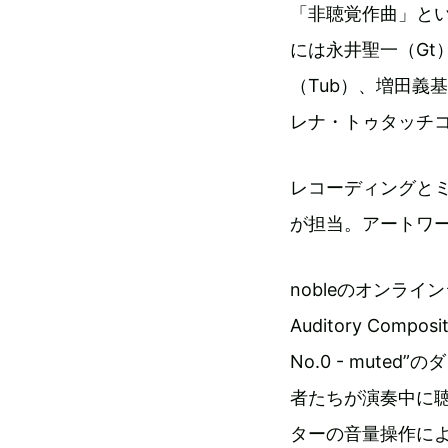
「非聴覚作曲」と
には永井聖一（Gt
（Tub）、増田義基
レナ・トゥタッチ
レコーディングと
が担当。アートワ
nobleのオンラ
Auditory Compo
No.0 - mut
者たちが演奏中に
ターの音量操作に