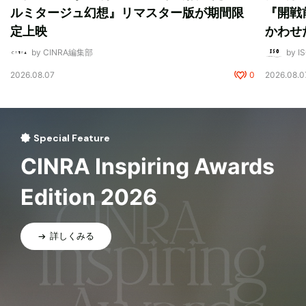
ルミタージュ幻想』リマスター版が期間限
『開戦
定上映
かわせ
by CINRA編集部
by I
2026.08.07
0
2026.08.0
Special Feature
CINRA Inspiring Awards
Edition 2026
詳しくみる