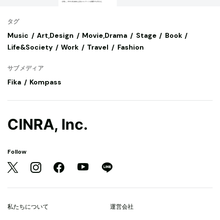
タグ
Music
Art,Design
Movie,Drama
Stage
Book
Life&Society
Work
Travel
Fashion
サブメディア
Fika
Kompass
CINRA, Inc.
Follow
私たちについて
運営会社