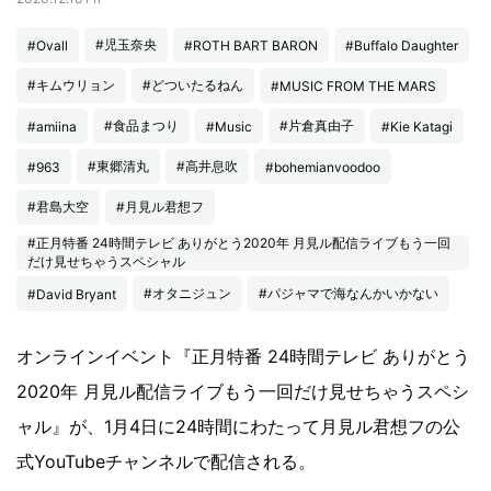
#児玉奈央
#Ovall
#ROTH BART BARON
#Buffalo Daughter
#キムウリョン
#どついたるねん
#MUSIC FROM THE MARS
#食品まつり
#片倉真由子
#amiina
#Music
#Kie Katagi
#東郷清丸
#高井息吹
#963
#bohemianvoodoo
#君島大空
#月見ル君想フ
#正月特番 24時間テレビ ありがとう2020年 月見ル配信ライブもう一回
だけ見せちゃうスペシャル
#オタニジュン
#パジャマで海なんかいかない
#David Bryant
オンラインイベント『正月特番 24時間テレビ ありがとう
2020年 月見ル配信ライブもう一回だけ見せちゃうスペシ
ャル』が、1月4日に24時間にわたって月見ル君想フの公
式YouTubeチャンネルで配信される。