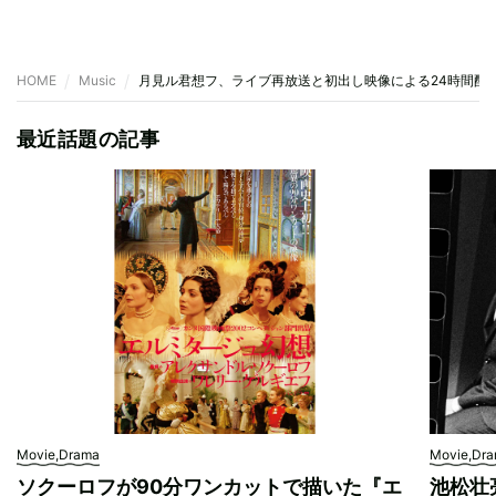
HOME
Music
月見ル君想フ、ライブ再放送と初出し映像による24時間配
最近話題の記事
Movie,Drama
Movie,Dr
ソクーロフが90分ワンカットで描いた『エ
池松壮