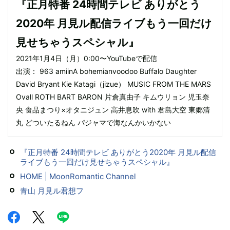
『正月特番 24時間テレビ ありがとう
2020年 月見ル配信ライブもう一回だけ
見せちゃうスペシャル』
2021年1月4日（月）0:00〜YouTubeで配信
出演： 963 amiinA bohemianvoodoo Buffalo Daughter
David Bryant Kie Katagi（jizue） MUSIC FROM THE MARS
Ovall ROTH BART BARON 片倉真由子 キムウリョン 児玉奈
央 食品まつり×オタニジュン 高井息吹 with 君島大空 東郷清
丸 どついたるねん パジャマで海なんかいかない
『正月特番 24時間テレビ ありがとう2020年 月見ル配信
ライブもう一回だけ見せちゃうスペシャル』
HOME | MoonRomantic Channel
青山 月見ル君想フ