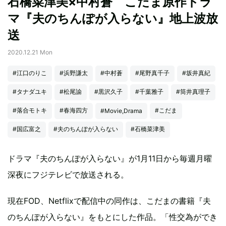
石橋菜津美×中村蒼 こだま原作ドラ
マ『夫のちんぽが入らない』地上波放
送
2020.12.21 Mon
#江口のりこ
#浜野謙太
#中村蒼
#尾野真千子
#坂井真紀
#タナダユキ
#松尾諭
#黒沢久子
#千葉雅子
#筒井真理子
#落合モトキ
#春海四方
#こだま
#Movie,Drama
#国広富之
#夫のちんぽが入らない
#石橋菜津美
ドラマ『夫のちんぽが入らない』が1月11日から毎週月曜
深夜にフジテレビで放送される。
現在FOD、Netflixで配信中の同作は、こだまの書籍『夫
のちんぽが入らない』をもとにした作品。「性交為ができ