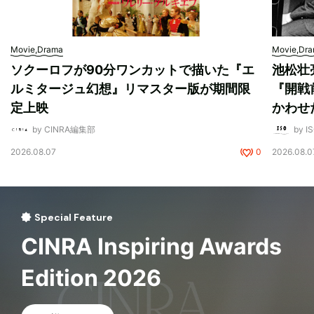
Movie,Drama
Movie,Dr
ソクーロフが90分ワンカットで描いた『エ
池松壮
ルミタージュ幻想』リマスター版が期間限
『開戦
定上映
かわせ
by CINRA編集部
by I
2026.08.07
0
2026.08.0
Special Feature
CINRA Inspiring Awards
Edition 2026