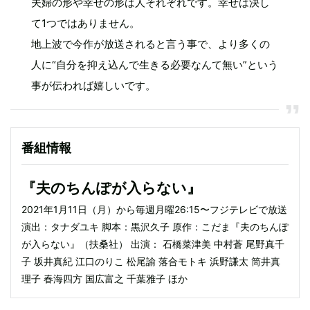
夫婦の形や幸せの形は人それぞれです。幸せは決し
て1つではありません。
地上波で今作が放送されると言う事で、より多くの
人に“自分を抑え込んで生きる必要なんて無い”という
事が伝われば嬉しいです。
番組情報
『夫のちんぽが入らない』
2021年1月11日（月）から毎週月曜26:15〜フジテレビで放送
演出：タナダユキ 脚本：黒沢久子 原作：こだま『夫のちんぽ
が入らない』（扶桑社） 出演： 石橋菜津美 中村蒼 尾野真千
子 坂井真紀 江口のりこ 松尾諭 落合モトキ 浜野謙太 筒井真
理子 春海四方 国広富之 千葉雅子 ほか