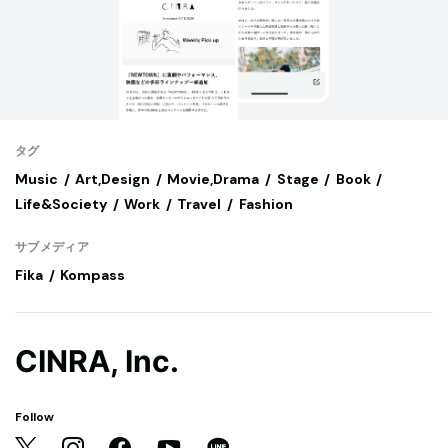
タグ
Music
Art,Design
Movie,Drama
Stage
Book
Life&Society
Work
Travel
Fashion
サブメディア
Fika
Kompass
CINRA, Inc.
Follow