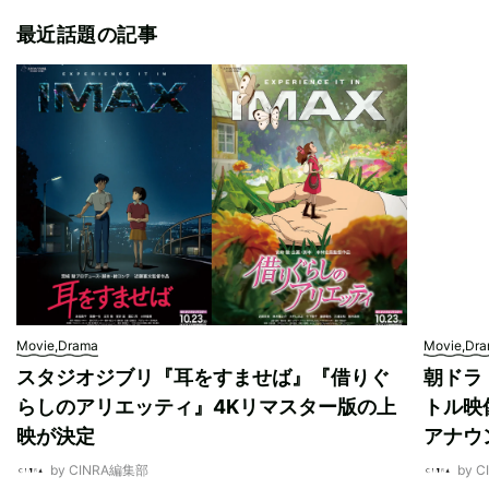
最近話題の記事
Movie,Drama
Movie,Dr
スタジオジブリ『耳をすませば』『借りぐ
朝ドラ
らしのアリエッティ』4Kリマスター版の上
トル映
映が決定
アナウ
by CINRA編集部
by 