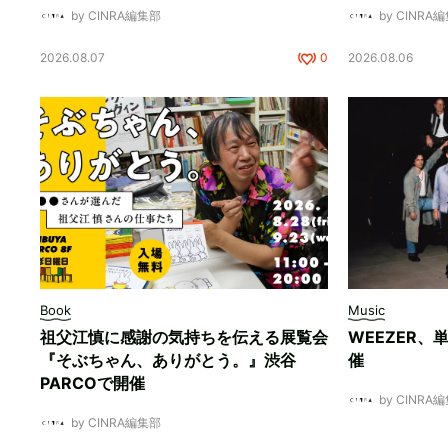
by CINRA編集部
by CINRA
2026.08.07
0
2026.08.06
Book
Music
祖父江慎に感謝の気持ちを伝える展覧会
WEEZER
『そぶちゃん、ありがとう。』渋谷
催
PARCOで開催
by CINRA
by CINRA編集部