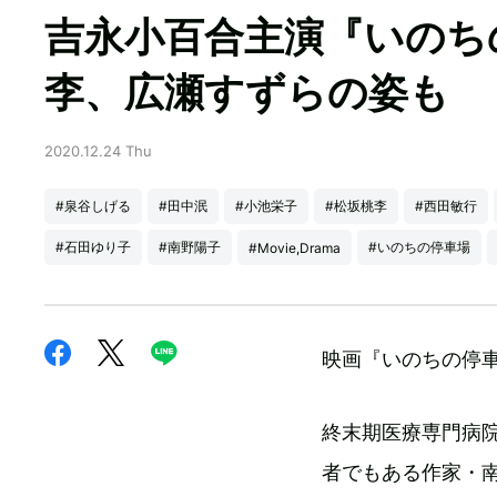
吉永小百合主演『いのち
李、広瀬すずらの姿も
2020.12.24 Thu
#泉谷しげる
#田中泯
#小池栄子
#松坂桃李
#西田敏行
#石田ゆり子
#南野陽子
#いのちの停車場
#Movie,Drama
映画『いのちの停
終末期医療専門病
者でもある作家・