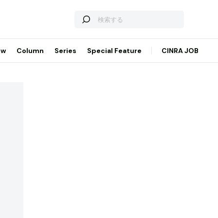
ew
Column
Series
Special Feature
CINRA JOB