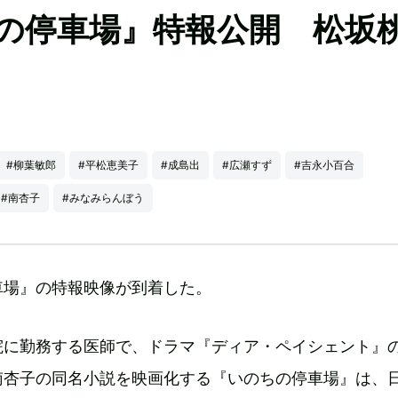
の停車場』特報公開 松坂
#柳葉敏郎
#平松恵美子
#成島出
#広瀬すず
#吉永小百合
#南杏子
#みなみらんぼう
車場』の特報映像が到着した。
院に勤務する医師で、ドラマ『ディア・ペイシェント』
南杏子の同名小説を映画化する『いのちの停車場』は、