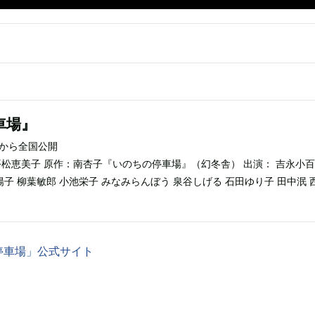
車場』
）から全国公開
平松恵美子 原作：南杏子『いのちの停車場』（幻冬舎） 出演： 吉永小百
陽子 柳葉敏郎 小池栄子 みなみらんぼう 泉谷しげる 石田ゆり子 田中泯 
停車場」公式サイト