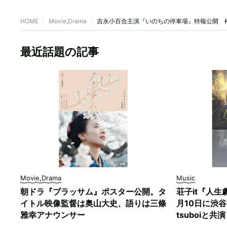
HOME
Movie,Drama
吉永小百合主演『いのちの停車場』特報公開 
最近話題の記事
Movie,Drama
Music
朝ドラ『ブラッサム』ポスター公開。タ
荘子it『人生
イトル映像監督は奥山大史、語りは三條
月10日に渋谷W
雅幸アナウンサー
tsuboiと共演