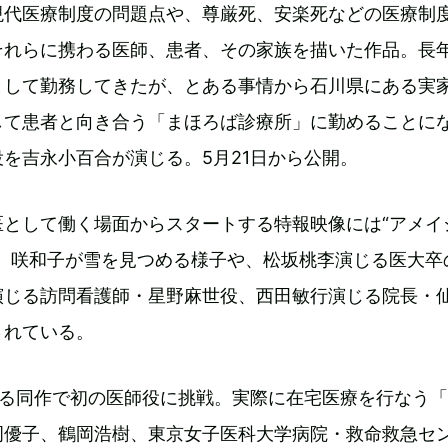
現代医療制度の問題点や、尊厳死、安楽死などの医療制
それらに携わる医師、患者、その家族を描いた作品。長
として勤務してきたが、とある事情から石川県にある実
して患者と向き合う「まほろば診療所」に勤めることに
を吉永小百合が演じる。5月21日から公開。
医として働く場面からスタートする特報映像には“アメイ
用。咲和子が雪を見つめる様子や、松坂桃李演じる医大卒
演じる訪問看護師・星野麻世役、西田敏行演じる院長・
されている。
なる同作で初の医師役に挑戦。実際に在宅医療を行なう
岡優子、鶴岡浩樹、東京女子医科大学病院・救命救急セ