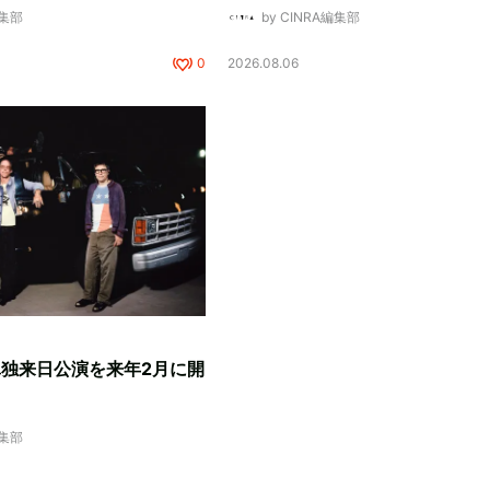
編集部
by CINRA編集部
0
2026.08.06
、単独来日公演を来年2月に開
編集部