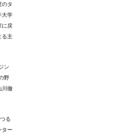
度のタ
年大学
家に戻
なる主
ジン
の野
仙川徹
「つる
ンター