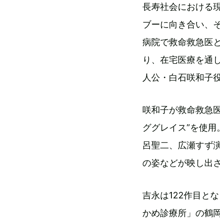
長寿社会における
ブーに向き合い、
病院で救命救急医
り、在宅医療を通
人公・白石咲和子役
咲和子が救命救急
ググレイス”を使
呂聖二、広瀬すず
の姿などが映し出
吉永は122作目と
かめ診療所」の鶴