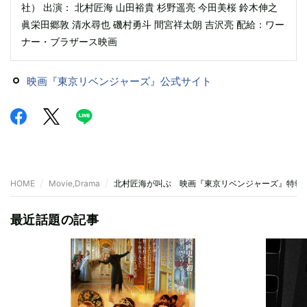
社） 出演： 北村匠海 山田裕貴 杉野遥亮 今田美桜 鈴木伸之
眞栄田郷敦 清水尋也 磯村勇斗 間宮祥太朗 吉沢亮 配給：ワー
ナー・ブラザース映画
映画『東京リベンジャーズ』公式サイト
HOME
Movie,Drama
北村匠海が叫ぶ 映画『東京リベンジャーズ』特報
最近話題の記事