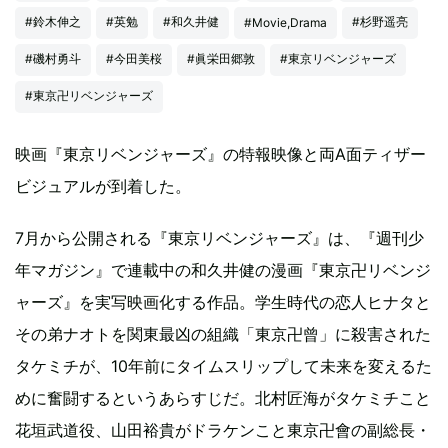
#鈴木伸之
#英勉
#和久井健
#杉野遥亮
#Movie,Drama
#磯村勇斗
#今田美桜
#眞栄田郷敦
#東京リベンジャーズ
#東京卍リベンジャーズ
映画『東京リベンジャーズ』の特報映像と両A面ティザー
ビジュアルが到着した。
7月から公開される『東京リベンジャーズ』は、『週刊少
年マガジン』で連載中の和久井健の漫画『東京卍リベンジ
ャーズ』を実写映画化する作品。学生時代の恋人ヒナタと
その弟ナオトを関東最凶の組織「東京卍曾」に殺害された
タケミチが、10年前にタイムスリップして未来を変えるた
めに奮闘するというあらすじだ。北村匠海がタケミチこと
花垣武道役、山田裕貴がドラケンこと東京卍會の副総長・