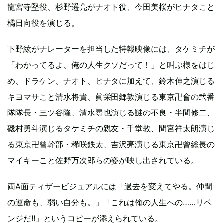
龍宮寺堅役、杉野遥亮がナオト役、今田美桜がヒナタこと
橘日向役を演じる。
下野紘がナレーターを担当した特報映像には、タケミチが
「わかってるよ、俺の人生クソだって！」と叫ぶ様をはじ
め、ドラケン、ナオト、ヒナタに加えて、鈴木伸之演じる
キヨマサこと清水将貴、眞栄田郷敦演じる東京卍會の弐番
隊隊長・三ツ谷隆、清水尋也演じる謎の不良・半間修二、
磯村勇斗演じるタケミチの親友・千堂敦、間宮祥太朗演じ
る東京卍曾幹部・稀咲鉄太、吉沢亮演じる東京卍曾総長の
マイキーこと佐野万次郎らの姿が映し出されている。
両A面ティザービジュアルには「過去を変えてやる。仲間
の運命も、弱い自分も。」「これは俺の人生への……リベ
ンジだ!!」というコピーが添えられている。