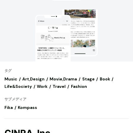
タグ
Music
Art,Design
Movie,Drama
Stage
Book
Life&Society
Work
Travel
Fashion
サブメディア
Fika
Kompass
CINRA, Inc.