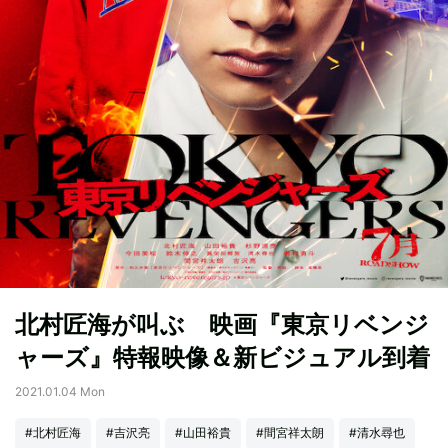
北村匠海が叫ぶ 映画『東京リベンジ
ャーズ』特報映像＆新ビジュアル到着
2021.01.04 Mon
#北村匠海
#吉沢亮
#山田裕貴
#間宮祥太朗
#清水尋也