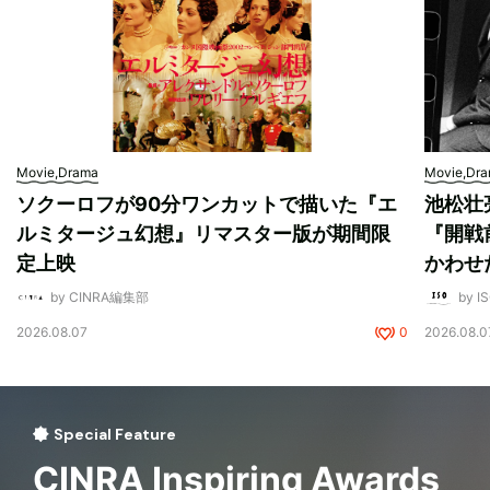
Movie,Drama
Movie,Dr
ソクーロフが90分ワンカットで描いた『エ
池松壮
ルミタージュ幻想』リマスター版が期間限
『開戦
定上映
かわせ
by CINRA編集部
by I
2026.08.07
0
2026.08.0
Special Feature
CINRA Inspiring Awards