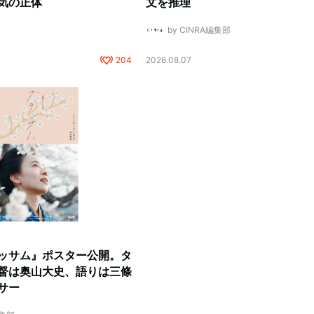
気の正体
文を推理
by CINRA編集部
204
2026.08.07
ッサム』ポスター公開。タ
督は奥山大史、語りは三條
サー