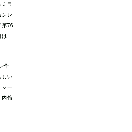
るミラ
カンレ
第76
督は
ン作
らしい
。マー
川内倫