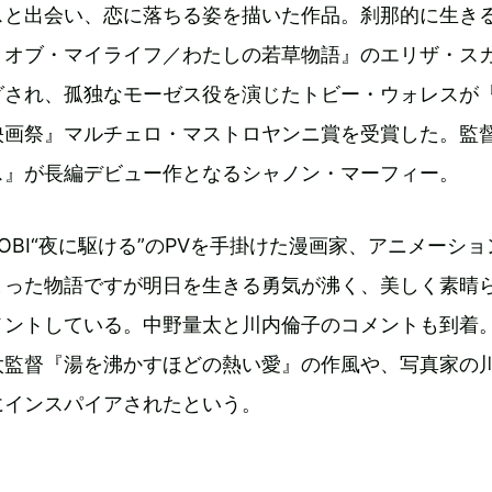
スと出会い、恋に落ちる姿を描いた作品。刹那的に生き
・オブ・マイライフ／わたしの若草物語』のエリザ・ス
グされ、孤独なモーゼス役を演じたトビー・ウォレスが『
映画祭』マルチェロ・マストロヤンニ賞を受賞した。監
ス』が長編デビュー作となるシャノン・マーフィー。
SOBI“夜に駆ける”のPVを手掛けた漫画家、アニメーショ
まった物語ですが明日を生きる勇気が沸く、美しく素晴
メントしている。中野量太と川内倫子のコメントも到着
太監督『湯を沸かすほどの熱い愛』の作風や、写真家の
にインスパイアされたという。