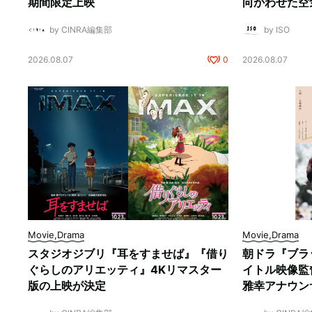
期間限定上映
向かわせた空
by CINRA編集部
by ISO
2026.08.07
0
2026.08.07
Movie,Drama
Movie,Drama
スタジオジブリ『耳をすませば』『借り
朝ドラ『ブラ
ぐらしのアリエッティ』4Kリマスター
イトル映像監
版の上映が決定
雅幸アナウン