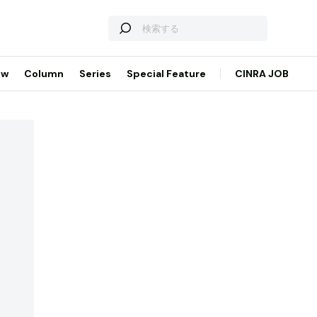
ew
Column
Series
Special Feature
CINRA JOB