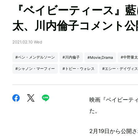
『ベイビーティース』藍
太、川内倫子コメント公
2021.02.10 Wed
#ベン・メンデルソーン
#川内倫子
#中野量太
#Movie,Drama
#シャノン・マーフィー
#トビー・ウォレス
#エシー・デイヴィス
映画『ベイビーテ
た。
2月19日から公開