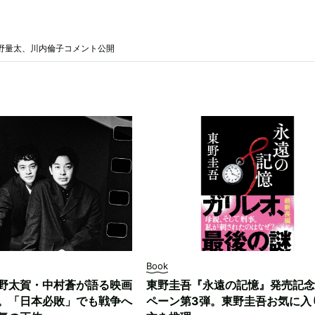
野量太、川内倫子コメント公開
Book
野太賀・中村蒼が語る映画
東野圭吾『永遠の記憶』発売記念
。「日本必敗」でも戦争へ
ペーン第3弾。東野圭吾お気に入