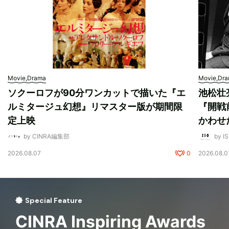
Movie,Drama
Movie,Dr
ソクーロフが90分ワンカットで描いた『エ
池松壮
ルミタージュ幻想』リマスター版が期間限
『開戦
定上映
かわせ
by CINRA編集部
by I
2026.08.07
0
2026.08.0
Special Feature
CINRA Inspiring Awards