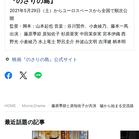
『のさりの島』
2021年5月29日（土）からユーロスペースから全国で順次公
開
監督・脚本：山本起也 音楽：谷川賢作、小倉綾乃、藤本一馬
出演： 藤原季節 原知佐子 杉原亜実 中田茉奈実 宮本伊織 西
野光 小倉綾乃 水上竜士 野呂圭介 外波山文明 吉澤健 柄本明
映画『のさりの島』公式サイト
HOME
Movie,Drama
藤原季節と原知佐子が共演 嘘から始まる交流描く
最近話題の記事