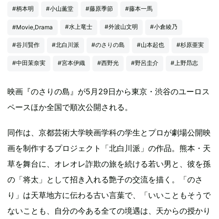
#柄本明
#小山薫堂
#藤原季節
#藤本一馬
#水上竜士
#外波山文明
#小倉綾乃
#Movie,Drama
#谷川賢作
#北白川派
#のさりの島
#山本起也
#杉原亜実
#中田茉奈実
#宮本伊織
#西野光
#野呂圭介
#上野昻志
映画『のさりの島』が5月29日から東京・渋谷のユーロス
ペースほか全国で順次公開される。
同作は、京都芸術大学映画学科の学生とプロが劇場公開映
画を制作するプロジェクト「北白川派」の作品。熊本・天
草を舞台に、オレオレ詐欺の旅を続ける若い男と、彼を孫
の「将太」として招き入れる艶子の交流を描く。「のさ
り」は天草地方に伝わる古い言葉で、「いいこともそうで
ないことも、自分の今ある全ての境遇は、天からの授かり