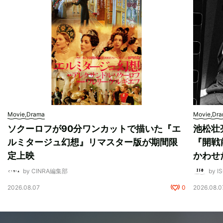
Movie,Drama
Movie,Dr
ソクーロフが90分ワンカットで描いた『エ
池松壮
ルミタージュ幻想』リマスター版が期間限
『開戦
定上映
かわせ
by CINRA編集部
by I
2026.08.07
0
2026.08.0