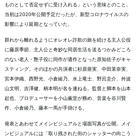
ものとして否定せずに受け入れる」という意味とのこと。
当初は2020年公開予定だったが、新型コロナウイルスの
影響により延期となっていた。
群れから離れるようにオレオレ詐欺の旅を続ける主人公役
に藤原季節、主人公と奇妙な同居生活を送るつかみどころ
のない老人・艶子役に同作が遺作となった原知佐子がキャ
スティング。そのほかの共演者に杉原亜実、中田茉奈実、
宮本伊織、西野光、小倉綾乃、水上竜士、野呂圭介、外波
山文明、吉澤健、柄本明が名を連ねる。監督と脚本を山本
起也、プロデューサーを小山薫堂が務め、音楽を谷川賢
作、小倉綾乃、藤本一馬が手掛ける。
発表とあわせてメインビジュアルと場面写真が公開。メイ
ンビジュアルには「取り残された街のシャッターの向こう