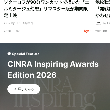
ソクーロフが90分ワンカットで描いた『エ
池松壮
ルミタージュ幻想』リマスター版が期間限
『開戦
定上映
かわせ
by CINRA編集部
by I
2026.08.07
0
2026.08.0
Special Feature
CINRA Inspiring Awards
Edition 2026
詳しくみる