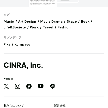
タグ
Music
Art,Design
Movie,Drama
Stage
Book
Life&Society
Work
Travel
Fashion
サブメディア
Fika
Kompass
CINRA, Inc.
Follow
私たちについて
運営会社