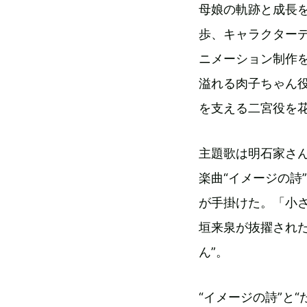
母娘の軌跡と成長
歩、キャラクター
ニメーション制作を
溢れる肉子ちゃん役
を支える二宮役を
主題歌は明石家さ
楽曲“イメージの詩
が手掛けた。「小
垣来泉が抜擢された
ん”。
“イメージの詩”と