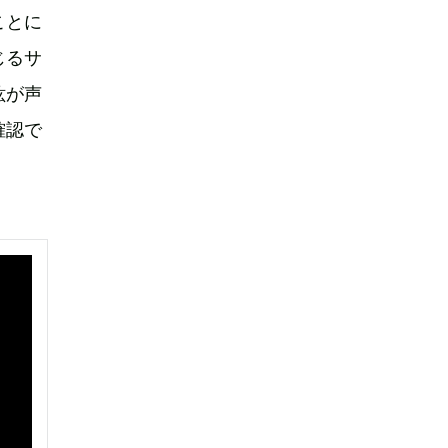
ことに
じるサ
紘が声
確認で