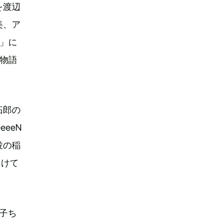
を渡辺
美、ア
能」に
、物語
拓郎の
eeN
役の稲
たけて
肉子ち