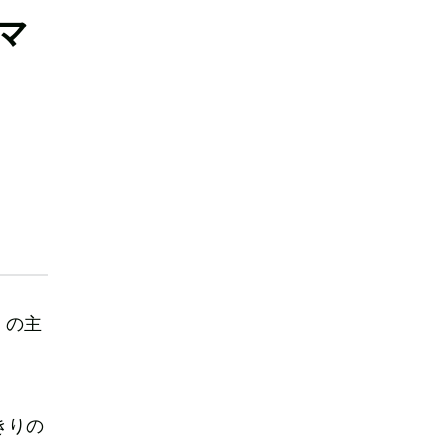
マ
』の主
きりの