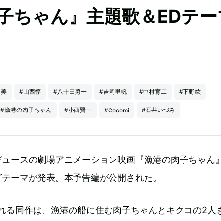
子ちゃん』主題歌＆EDテー
里美
#山西惇
#八十田勇一
#吉岡里帆
#中村育二
#下野紘
#漁港の肉子ちゃん
#小西賢一
#石井いづみ
#Cocomi
デュースの劇場アニメーション映画『漁港の肉子ちゃん
グテーマが発表。本予告編が公開された。
される同作は、漁港の船に住む肉子ちゃんとキクコの2人