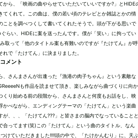
てから、「映画の曲やらせていただいていいですか?」とHIDE
きてくれて。この曲は、僕の若い頃のテレビとか雑誌とかの情
のことを調べつくして書いてくれたそうで。頭が下がる思いで
つぐらい、HIDEに案を送ったんです。僕が「笑い」に拘ってい
が汲み取って「他のタイトル案も有難いのですが『たけてん』が呼
それで「たけてん」に決まりました。
のコメント
ら、さんまさんが出逢った『漁港の肉子ちゃん』という素敵な
GReeeeNも作品を読ませて頂き、楽しみながら曲づくりに向か
つくり始める前の段階から、さんまさんと何度もお話をし、映
浮かべながら、エンディングテーマの「たけてん」という楽曲
すが、、、「たけてん???」と皆さまの脳内でなっていること
で合ってます(笑)この「たけてん」という曲のタイトル、なん
につけていただきました!!!!頭の中で、「たけかんむり」に、天