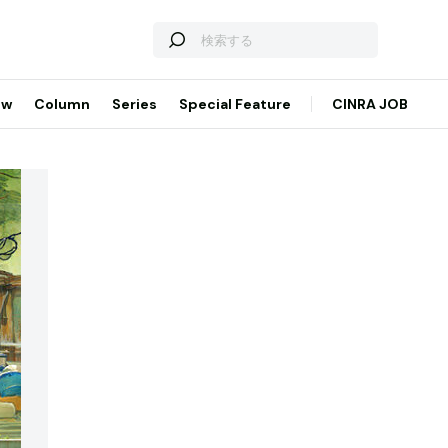
ew
Column
Series
Special Feature
CINRA JOB