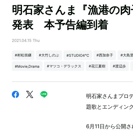
明石家さんま『漁港の肉
発表 本予告編到着
2021.04.15 Thu
#村松崇継
#大竹しのぶ
#西加奈子
#大島
#STUDIO4℃
#マツコ・デラックス
#花江夏樹
#渡辺歩
#Movie,Drama
明石家さんまプロ
題歌とエンディン
6月11日から公開