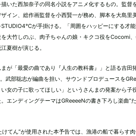
を描いた西加奈子の同名小説をアニメ化するもの。監督
デザイン、総作画監督を小西賢一が務め、脚本を大島里
STUDIO4℃が手掛ける。「周囲をハッピーにする才
を大竹しのぶ、肉子ちゃんの娘・キクコ役をCocomi
花江夏樹が演じる。
んまが「最愛の曲であり『人生の教科書』」と語る吉田
”。武部聡志が編曲を担い、サウンドプロデュースをGRee
さい女の子に歌ってほしい」というさんまの発案から子
。エンディングテーマはGReeeeNの書き下ろし楽曲“
“たけてん”が使用された本予告では、漁港の船で暮らす