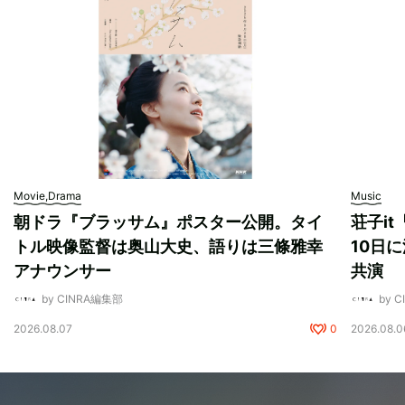
Movie,Drama
Music
朝ドラ『ブラッサム』ポスター公開。タイ
荘子i
トル映像監督は奥山大史、語りは三條雅幸
10日に
アナウンサー
共演
by CINRA編集部
by 
2026.08.07
0
2026.08.0