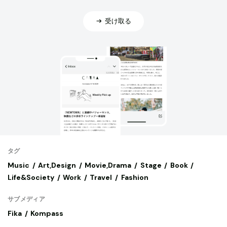
受け取る
タグ
Music
Art,Design
Movie,Drama
Stage
Book
Life&Society
Work
Travel
Fashion
サブメディア
Fika
Kompass