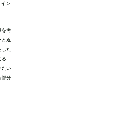
ライン
事を考
ーと近
をした
なる
りたい
る部分