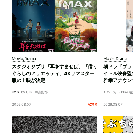
Movie,Drama
Movie,Drama
スタジオジブリ『耳をすませば』『借り
朝ドラ『ブラ
ぐらしのアリエッティ』4Kリマスター
イトル映像監
版の上映が決定
雅幸アナウン
by CINRA編集部
by CINRA
2026.08.07
0
2026.08.07