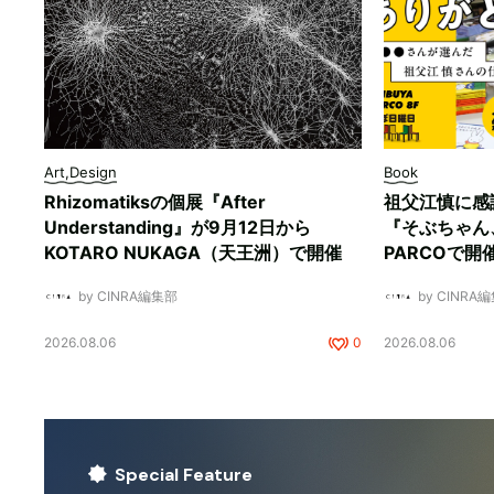
Art,Design
Book
Rhizomatiksの個展『After
祖父江慎に感
Understanding』が9月12日から
『そぶちゃん
KOTARO NUKAGA（天王洲）で開催
PARCOで開
by CINRA編集部
by CINRA
2026.08.06
0
2026.08.06
Special Feature