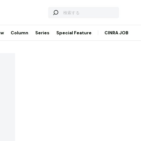
ew
Column
Series
Special Feature
CINRA JOB