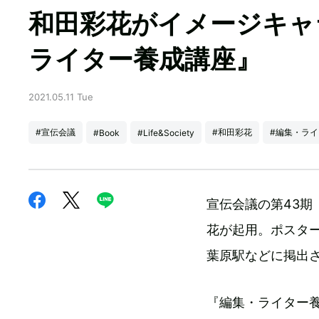
和田彩花がイメージキャ
ライター養成講座』
2021.05.11 Tue
#宣伝会議
#和田彩花
#編集・ラ
#Book
#Life&Society
宣伝会議の第43
花が起用。ポスタ
葉原駅などに掲出
『編集・ライター