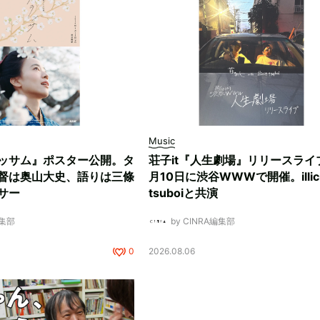
Music
ッサム』ポスター公開。タ
荘子it『人生劇場』リリースライ
督は奥山大史、語りは三條
月10日に渋谷WWWで開催。illici
サー
tsuboiと共演
編集部
by CINRA編集部
0
2026.08.06