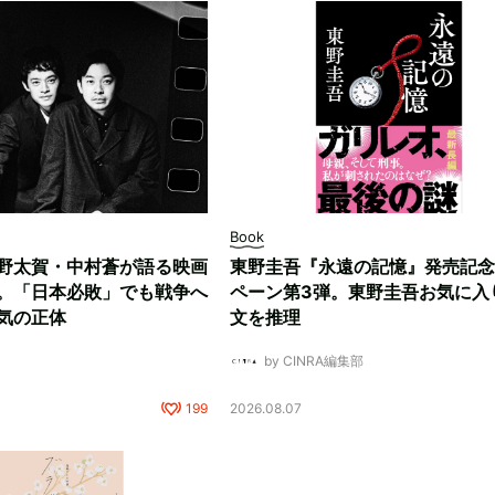
Book
野太賀・中村蒼が語る映画
東野圭吾『永遠の記憶』発売記念
。「日本必敗」でも戦争へ
ペーン第3弾。東野圭吾お気に入
気の正体
文を推理
by CINRA編集部
199
2026.08.07