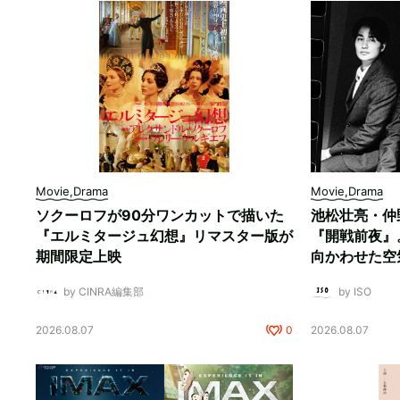
Movie,Drama
Movie,Drama
ソクーロフが90分ワンカットで描いた
池松壮亮・仲
『エルミタージュ幻想』リマスター版が
『開戦前夜』
期間限定上映
向かわせた空
by CINRA編集部
by ISO
2026.08.07
0
2026.08.07