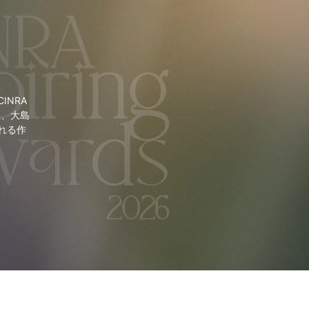
NRA
里、大島
れる作