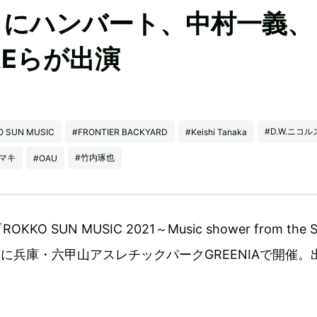
SIC』にハンバート、中村一義、
AREらが出演
#D.W.ニコル
O SUN MUSIC
#FRONTIER BACKYARD
#Keishi Tanaka
マキ
#竹内琢也
#OAU
O SUN MUSIC 2021～Music shower from the S
日に兵庫・六甲山アスレチックパークGREENIAで開催。