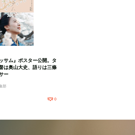
ッサム』ポスター公開。タ
督は奥山大史、語りは三條
サー
編集部
0