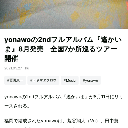
yonawoの2ndフルアルバム『遙かい
ま』8月発売 全国7か所巡るツアー
開催
2021.05.27 Thu
#冨田恵一
#トヤマタクロウ
#Music
#yonawo
yonawoの2ndフルアルバム『遙かいま』が8月11日にリリ
ースされる。
福岡で結成されたyonawoは、荒谷翔大（Vo）、田中慧