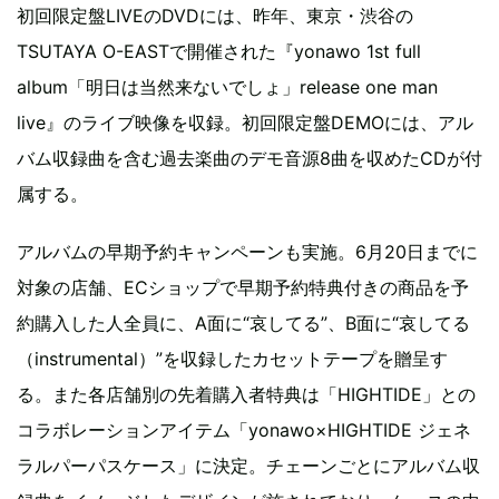
初回限定盤LIVEのDVDには、昨年、東京・渋谷の
TSUTAYA O-EASTで開催された『yonawo 1st full
album「明日は当然来ないでしょ」release one man
live』のライブ映像を収録。初回限定盤DEMOには、アル
バム収録曲を含む過去楽曲のデモ音源8曲を収めたCDが付
属する。
アルバムの早期予約キャンペーンも実施。6月20日までに
対象の店舗、ECショップで早期予約特典付きの商品を予
約購入した人全員に、A面に“哀してる”、B面に“哀してる
（instrumental）”を収録したカセットテープを贈呈す
る。また各店舗別の先着購入者特典は「HIGHTIDE」との
コラボレーションアイテム「yonawo×HIGHTIDE ジェネ
ラルパーパスケース」に決定。チェーンごとにアルバム収