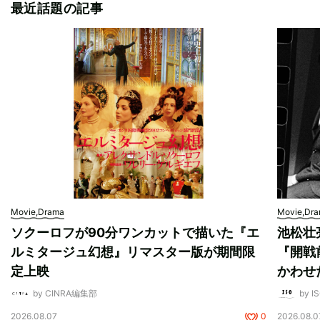
最近話題の記事
Movie,Drama
Movie,Dr
ソクーロフが90分ワンカットで描いた『エ
池松壮
ルミタージュ幻想』リマスター版が期間限
『開戦
定上映
かわせ
by CINRA編集部
by I
2026.08.07
0
2026.08.0