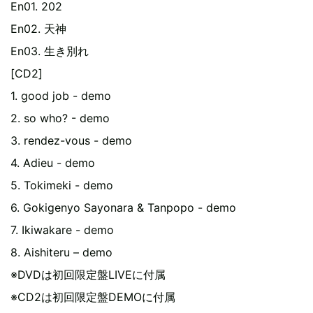
En01. 202
En02. 天神
En03. 生き別れ
[CD2]
1. good job - demo
2. so who? - demo
3. rendez-vous - demo
4. Adieu - demo
5. Tokimeki - demo
6. Gokigenyo Sayonara & Tanpopo - demo
7. Ikiwakare - demo
8. Aishiteru – demo
※DVDは初回限定盤LIVEに付属
※CD2は初回限定盤DEMOに付属