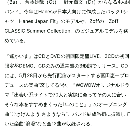
（Ba）、斉藤雄哉（Gt）、野元喬文（Dr）からなる4人組
バンド。今年はHanesが日本人向けに作成したパックTシ
ャツ「Hanes Japan Fit」のモデルや、Zoffの「Zoff
CLASSIC Summer Collection」のビジュアルモデルを務
めている。
『遙かいま』はCDとDVDの初回限定盤LIVE、2CDの初回
限定盤DEMO、CDのみの通常盤の3形態でリリース。CD
には、5月28日から先行配信がスタートする冨田恵一プロ
デュースの楽曲“哀してる”や、『WOWOWオリジナルドラ
マ「出会い系サイトで70人と実際に会ってその人に合い
そうな本をすすめまくった1年のこと」』のオープニング
曲“ごきげんよう さようなら”、バンド結成当初に披露して
いた楽曲“浪漫”など全12曲が収録される。