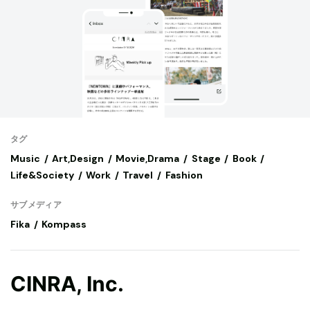
タグ
Music
Art,Design
Movie,Drama
Stage
Book
Life&Society
Work
Travel
Fashion
サブメディア
Fika
Kompass
CINRA, Inc.