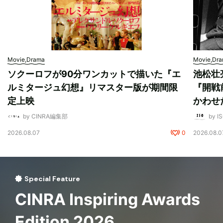
Movie,Drama
Movie,Dr
ソクーロフが90分ワンカットで描いた『エ
池松壮
ルミタージュ幻想』リマスター版が期間限
『開戦
定上映
かわせ
by CINRA編集部
by I
2026.08.07
0
2026.08.0
Special Feature
CINRA Inspiring Awards
Edition 2026