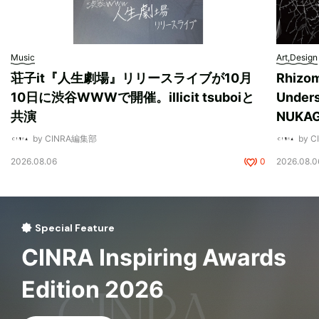
Music
Art,Design
荘子it『人生劇場』リリースライブが10月
Rhizo
10日に渋谷WWWで開催。illicit tsuboiと
Unde
共演
NUK
by CINRA編集部
by 
2026.08.06
0
2026.08.0
Special Feature
CINRA Inspiring Awards
Edition 2026