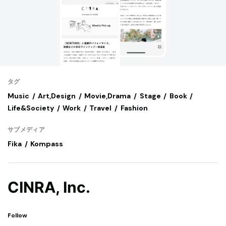
タグ
Music
Art,Design
Movie,Drama
Stage
Book
Life&Society
Work
Travel
Fashion
サブメディア
Fika
Kompass
CINRA, Inc.
Follow