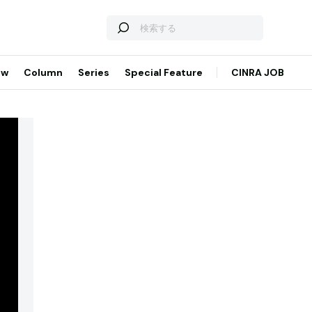
ew
Column
Series
Special Feature
CINRA JOB