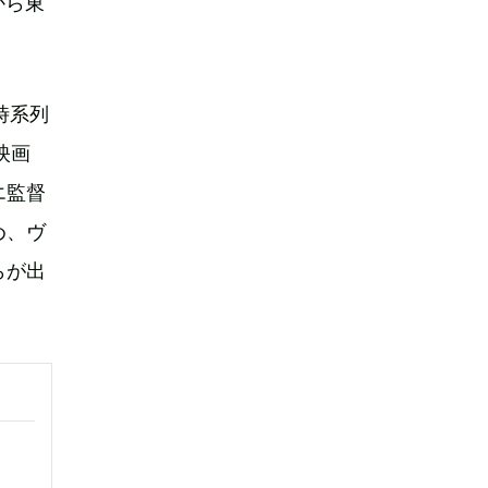
から東
時系列
映画
エ監督
め、ヴ
らが出