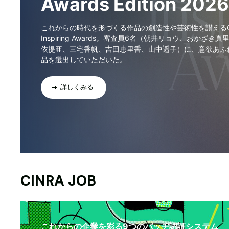
Awards Edition 2026
これからの時代を形づくる作品の創造性や芸術性を讃えるCI
Inspiring Awards。審査員6名（朝井リョウ、おかざき真
依提亜、三宅香帆、吉田恵里香、山中遥子）に、意欲あふ
品を選出していただいた。
詳しくみる
CINRA JOB
これからの企業を彩る9つのバッヂ認証システム