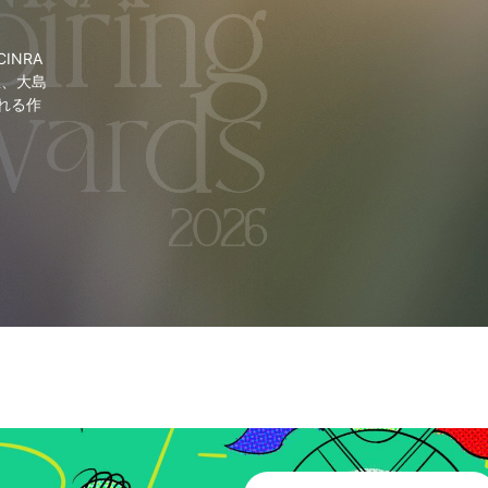
NRA
里、大島
れる作