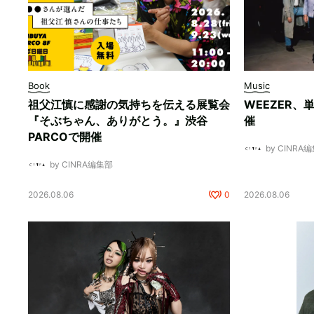
Book
Music
祖父江慎に感謝の気持ちを伝える展覧会
WEEZER
『そぶちゃん、ありがとう。』渋谷
催
PARCOで開催
by CINRA
by CINRA編集部
2026.08.06
0
2026.08.06