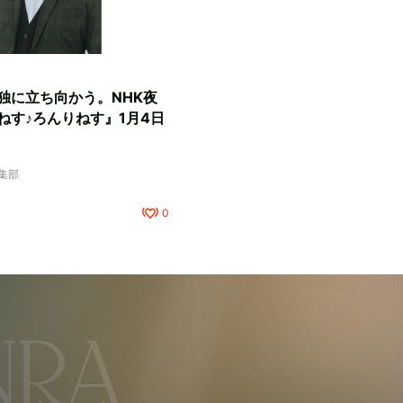
独に立ち向かう。NHK夜
ねす♪ろんりねす』1月4日
編集部
0