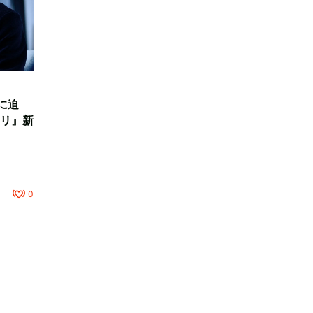
に迫
リ』新
0