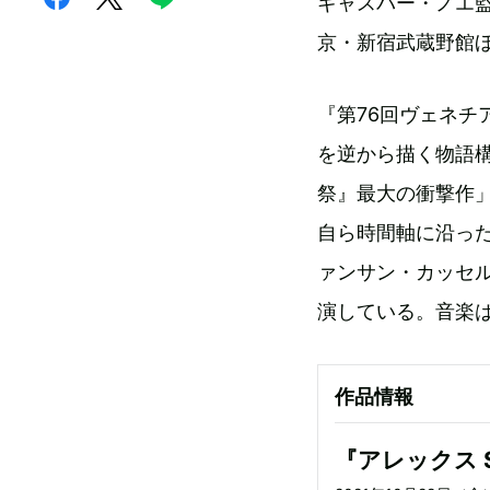
ギャスパー・ノエ監督
京・新宿武蔵野館
『第76回ヴェネ
を逆から描く物語
祭』最大の衝撃作
自ら時間軸に沿っ
ァンサン・カッセ
演している。音楽は
作品情報
『アレックス S