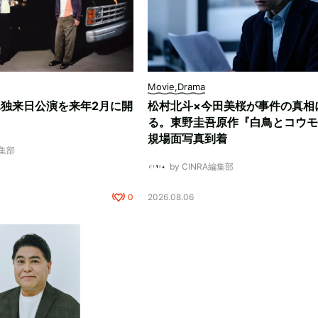
Movie,Drama
、単独来日公演を来年2月に開
松村北斗×今田美桜が事件の真相
る。東野圭吾原作『白鳥とコウモ
規場面写真到着
編集部
by CINRA編集部
0
2026.08.06