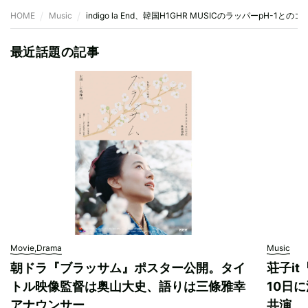
HOME
Music
indigo la End、韓国H1GHR MUSICのラッパーpH-1
最近話題の記事
Movie,Drama
Music
朝ドラ『ブラッサム』ポスター公開。タイ
荘子i
トル映像監督は奥山大史、語りは三條雅幸
10日に
アナウンサー
共演