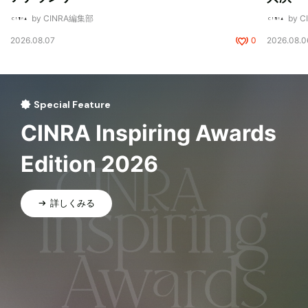
by CINRA編集部
by 
2026.08.07
0
2026.08.0
Special Feature
CINRA Inspiring Awards
Edition 2026
詳しくみる