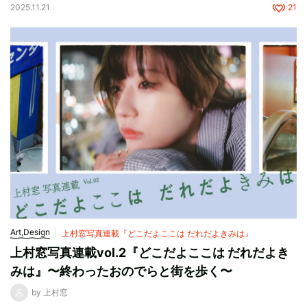
2025.11.21
21
Art,Design
上村窓写真連載『どこだよここは だれだよきみは』
上村窓写真連載vol.2『どこだよここは だれだよき
みは』〜終わったおのでらと街を歩く〜
by 上村窓