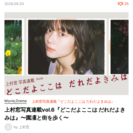
2026.06.30
25
Movie,Drama
上村窓写真連載『どこだよここは だれだよきみは』
上村窓写真連載vol.6『どこだよここは だれだよき
みは』〜園凜と街を歩く〜
by 上村窓