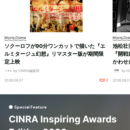
Movie,Drama
Movie,Dr
ソクーロフが90分ワンカットで描いた『エ
池松壮
ルミタージュ幻想』リマスター版が期間限
『開戦
定上映
かわせ
by CINRA編集部
by I
2026.08.07
0
2026.08.0
Special Feature
CINRA Inspiring Awards