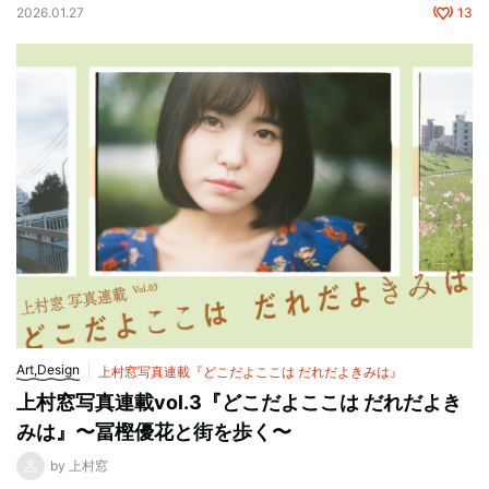
2026.01.27
13
Art,Design
上村窓写真連載『どこだよここは だれだよきみは』
上村窓写真連載vol.3『どこだよここは だれだよき
みは』〜冨樫優花と街を歩く〜
by 上村窓