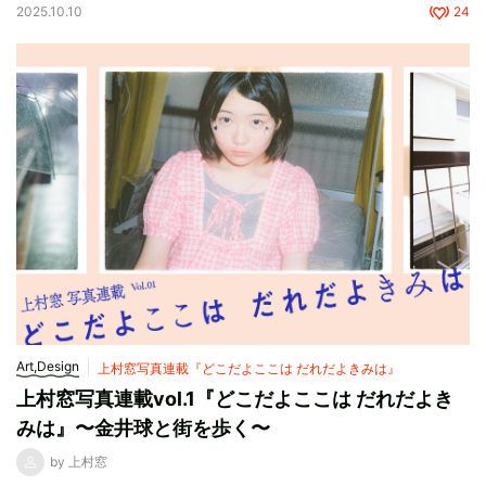
2025.10.10
24
Art,Design
上村窓写真連載『どこだよここは だれだよきみは』
上村窓写真連載vol.1『どこだよここは だれだよき
みは』〜金井球と街を歩く〜
by 上村窓