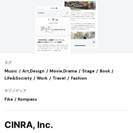
タグ
Music
Art,Design
Movie,Drama
Stage
Book
Life&Society
Work
Travel
Fashion
サブメディア
Fika
Kompass
CINRA, Inc.