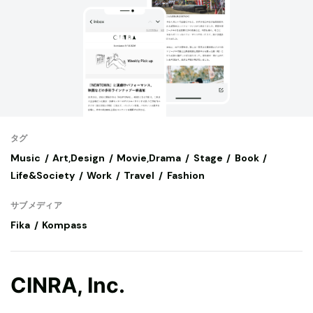
タグ
Music
Art,Design
Movie,Drama
Stage
Book
Life&Society
Work
Travel
Fashion
サブメディア
Fika
Kompass
CINRA, Inc.