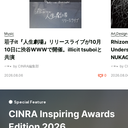
Music
Art,Design
荘子it『人生劇場』リリースライブが10月
Rhizo
10日に渋谷WWWで開催。illicit tsuboiと
Unde
共演
NUK
by CINRA編集部
by 
2026.08.06
0
2026.08.0
Special Feature
CINRA Inspiring Awards
Edition 2026