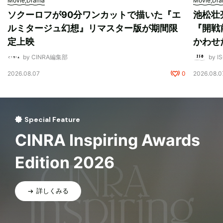
Movie,Drama
Movie,Dr
ソクーロフが90分ワンカットで描いた『エ
池松壮
ルミタージュ幻想』リマスター版が期間限
『開戦
定上映
かわせ
by CINRA編集部
by I
2026.08.07
0
2026.08.0
Special Feature
CINRA Inspiring Awards
Edition 2026
詳しくみる