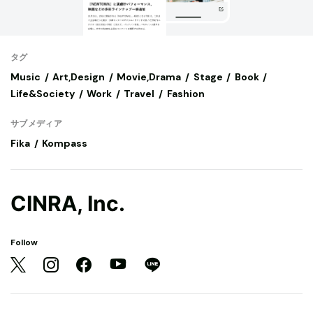
タグ
Music
Art,Design
Movie,Drama
Stage
Book
Life&Society
Work
Travel
Fashion
サブメディア
Fika
Kompass
CINRA, Inc.
Follow