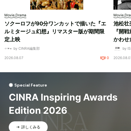
Movie,Drama
Movie,Dr
ソクーロフが90分ワンカットで描いた『エ
池松壮
ルミタージュ幻想』リマスター版が期間限
『開戦
定上映
かわせ
by CINRA編集部
by I
2026.08.07
0
2026.08.0
Special Feature
CINRA Inspiring Awards
Edition 2026
詳しくみる