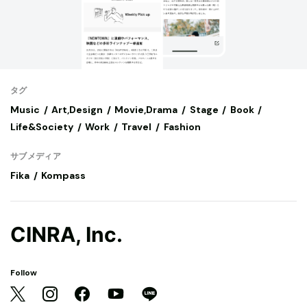
タグ
Music
Art,Design
Movie,Drama
Stage
Book
Life&Society
Work
Travel
Fashion
サブメディア
Fika
Kompass
CINRA, Inc.
Follow