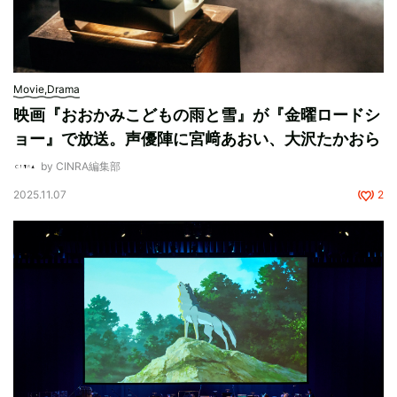
Movie,Drama
映画『おおかみこどもの雨と雪』が『金曜ロードシ
ョー』で放送。声優陣に宮﨑あおい、大沢たかおら
by CINRA編集部
2025.11.07
2