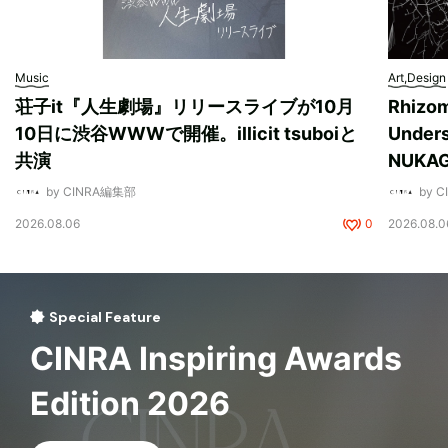
Music
Art,Design
荘子it『人生劇場』リリースライブが10月
Rhizo
10日に渋谷WWWで開催。illicit tsuboiと
Unde
共演
NUK
by CINRA編集部
by 
2026.08.06
0
2026.08.0
Special Feature
CINRA Inspiring Awards
Edition 2026