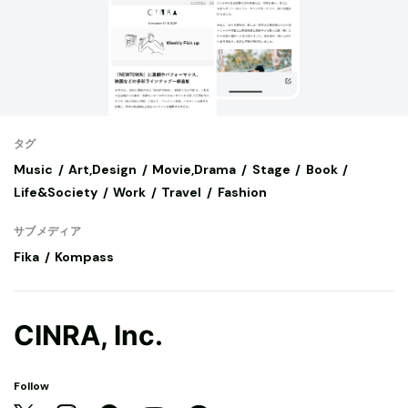
タグ
Music
Art,Design
Movie,Drama
Stage
Book
Life&Society
Work
Travel
Fashion
サブメディア
Fika
Kompass
CINRA, Inc.
Follow