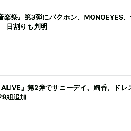
音楽祭』第3弾にバクホン、MONOEYES
組 日割りも判明
N ALIVE』第2弾でサニーデイ、絢香、ドレ
29組追加