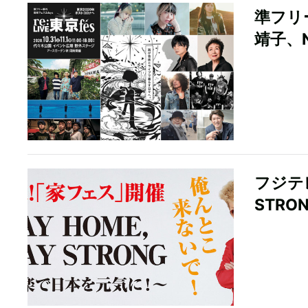
準フリー
靖子、N
フジテレ
STR