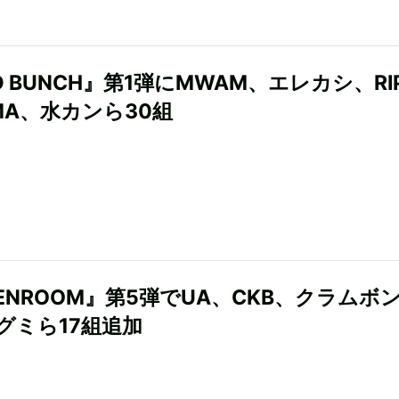
D BUNCH』第1弾にMWAM、エレカシ、RI
MA、水カンら30組
EENROOM』第5弾でUA、CKB、クラムボ
グミら17組追加