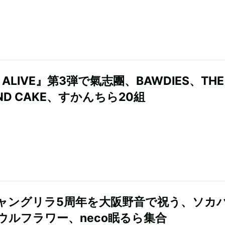
N ALIVE』第3弾で氣志團、BAWDIES、THE
AND CAKE、すかんちら20組
ャングリラ5周年を大阪野音で祝う、ソカ
ウルフラワー、neco眠るら集合