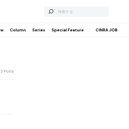
ew
Column
Series
Special Feature
CINRA JOB
13 Posts