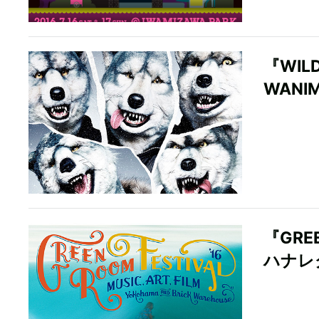
『WIL
WANI
『GR
ハナレ