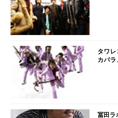
タワレ
カパラ、
冨田ラ