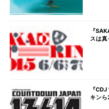
『SAKA
スは真
『CDJ
キンら