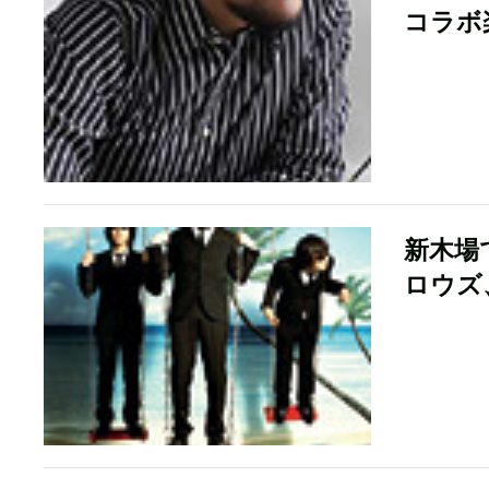
コラボ
新木場
ロウズ