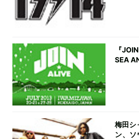
『JOI
SEA 
梅田シ
ン、ソ