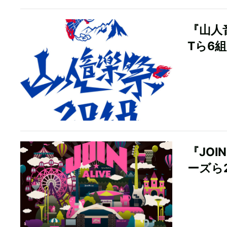
『山人
Tら6
『JOI
ーズら