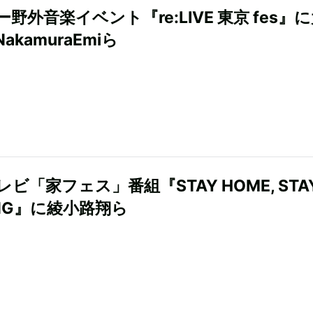
野外音楽イベント『re:LIVE 東京 fes』
akamuraEmiら
ビ「家フェス」番組『STAY HOME, STA
ONG』に綾小路翔ら