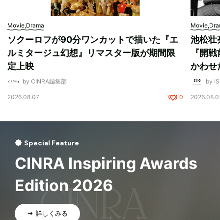
Movie,Drama
Movie,Dr
ソクーロフが90分ワンカットで描いた『エ
池松壮
ルミタージュ幻想』リマスター版が期間限
『開戦
定上映
かわせ
by CINRA編集部
by I
2026.08.07
0
2026.08.0
Special Feature
CINRA Inspiring Awards
Edition 2026
詳しくみる