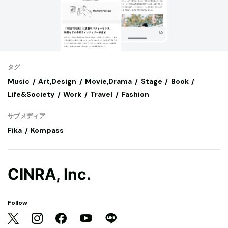
タグ
Music
Art,Design
Movie,Drama
Stage
Book
Life&Society
Work
Travel
Fashion
サブメディア
Fika
Kompass
CINRA, Inc.
Follow