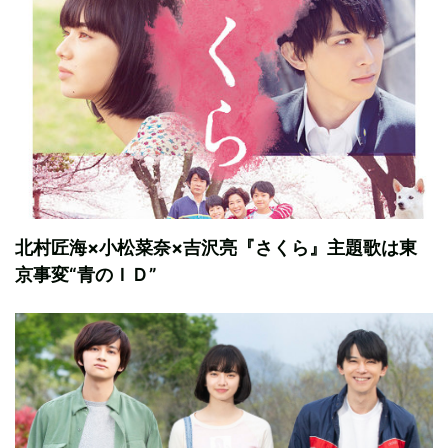
北村匠海×小松菜奈×吉沢亮『さくら』主題歌は東
京事変“青のＩＤ”