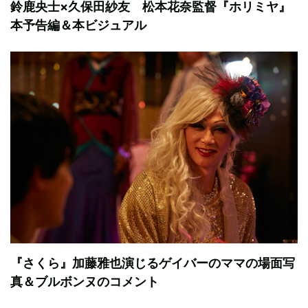
鈴鹿央士×久保田紗友 松本花奈監督『ホリミヤ』
本予告編＆本ビジュアル
『さくら』加藤雅也演じるゲイバーのママの場面写
真＆ブルボンヌのコメント