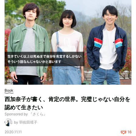
Book
西加奈子が書く、肯定の世界。完璧じゃない自分を
認めて生きたい
Sponsored by 『さくら』
by 羽佐田瑶子
2020.11.11
16