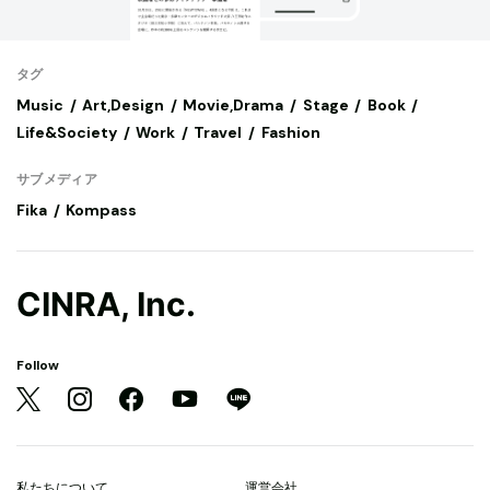
タグ
Music
Art,Design
Movie,Drama
Stage
Book
Life&Society
Work
Travel
Fashion
サブメディア
Fika
Kompass
CINRA, Inc.
Follow
私たちについて
運営会社