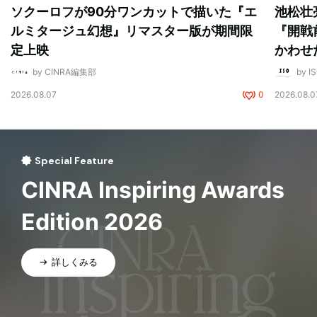
ソクーロフが90分ワンカットで描いた『エ
池松壮
ルミタージュ幻想』リマスター版が期間限
『開戦
定上映
かわせ
by CINRA編集部
by I
2026.08.07
0
2026.08.0
Special Feature
CINRA Inspiring Awards
Edition 2026
詳しくみる