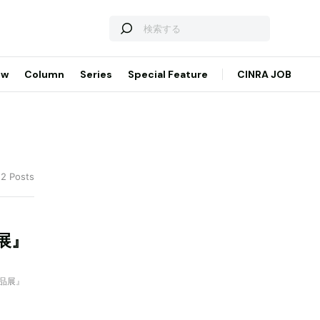
ew
Column
Series
Special Feature
CINRA JOB
 2 Posts
品展』
作品展』