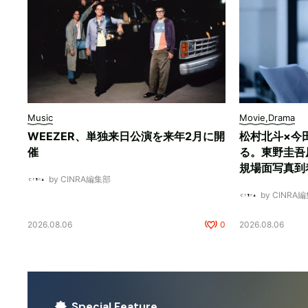
Music
Movie,Drama
WEEZER、単独来日公演を来年2月に開
松村北斗×今
催
る。東野圭吾
規場面写真到
by CINRA編集部
by CINRA
2026.08.06
0
2026.08.06
Special Feature