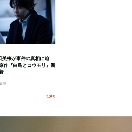
田美桜が事件の真相に迫
原作『白鳥とコウモリ』新
着
編集部
0