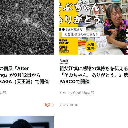
Book
ksの個展『After
祖父江慎に感謝の気持ちを伝える
ding』が9月12日から
『そぶちゃん、ありがとう。』渋
NUKAGA（天王洲）で開催
PARCOで開催
編集部
by CINRA編集部
0
2026.08.06