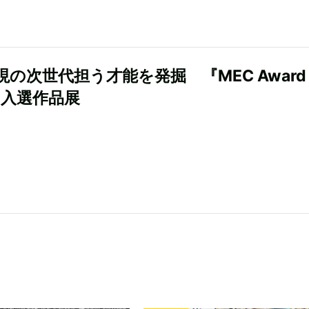
現の次世代担う才能を発掘 『MEC Award
』入選作品展