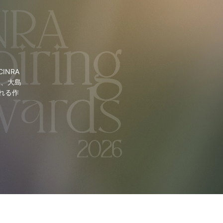
NRA
里、大島
れる作