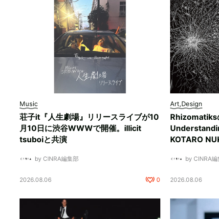
Music
Art,Design
荘子it『人生劇場』リリースライブが10
Rhizomati
月10日に渋谷WWWで開催。illicit
Understan
tsuboiと共演
KOTARO 
by CINRA編集部
by CINRA
2026.08.06
0
2026.08.06