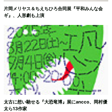
片岡メリヤス＆ちえちひろ合同展『平和みんな会
ギ』、人形劇も上演
太古に想い馳せる『大恐竜博』展にancco、岡村優
太ら13作家