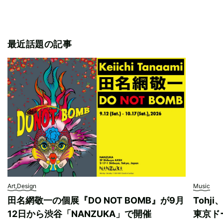
最近話題の記事
Art,Design
Music
田名網敬一の個展『DO NOT BOMB』が9月
Tohj
12日から渋谷「NANZUKA」で開催
東京ド