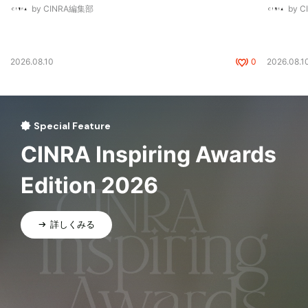
by CINRA編集部
by 
2026.08.10
0
2026.08.1
Special Feature
CINRA Inspiring Awards
Edition 2026
詳しくみる