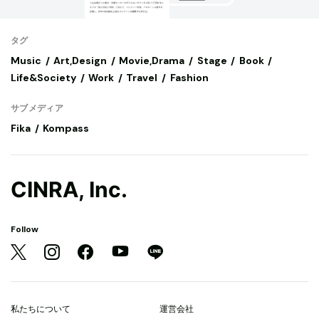
タグ
Music
Art,Design
Movie,Drama
Stage
Book
Life&Society
Work
Travel
Fashion
サブメディア
Fika
Kompass
CINRA, Inc.
Follow
私たちについて
運営会社