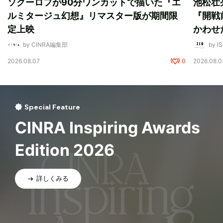
ソクーロフが90分ワンカットで描いた『エ
池松壮
ルミタージュ幻想』リマスター版が期間限
『開戦
定上映
かわせ
by CINRA編集部
by I
2026.08.07
0
2026.08.0
Special Feature
CINRA Inspiring Awards
Edition 2026
詳しくみる