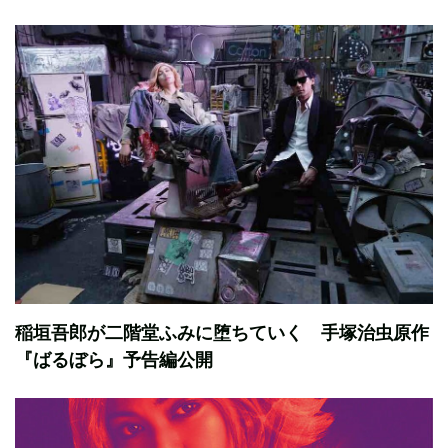
稲垣吾郎が二階堂ふみに堕ちていく 手塚治虫原作
『ばるぼら』予告編公開