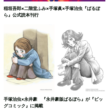
稲垣吾郎×二階堂ふみ×手塚眞×手塚治虫『ばるぼ
ら』公式読本刊行
手塚治虫×永井豪 『永井豪版ばるぼら』が『ビッ
グコミック』に掲載