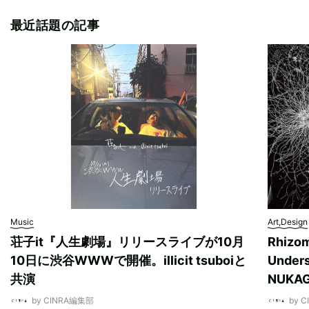
最近話題の記事
Music
Art,Design
荘子it『人生劇場』リリースライブが10月
Rhizo
10日に渋谷WWWで開催。illicit tsuboiと
Unde
共演
NUK
by CINRA編集部
by 