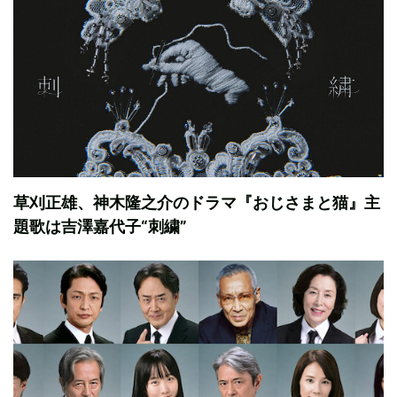
草刈正雄、神木隆之介のドラマ『おじさまと猫』主
題歌は吉澤嘉代子“刺繍”