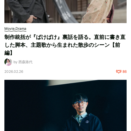
Movie,Drama
制作統括が『ばけばけ』裏話を語る。直前に書き直
した脚本、主題歌から生まれた散歩のシーン【前
編】
by 西森路代
2026.02.26
86