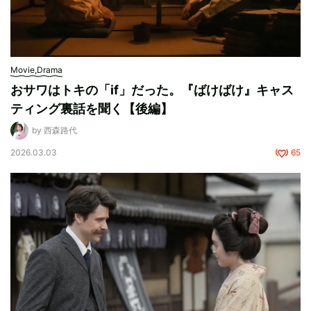
Movie,Drama
おサワはトキの「if」だった。『ばけばけ』キャス
ティング裏話を聞く【後編】
by 西森路代
2026.03.03
65