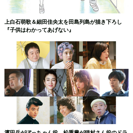
上白石萌歌＆細田佳央太を田島列島が描き下ろし
『子供はわかってあげない』
濱田岳がぼっちゃん役 松重豊が猫村さん役のドラ