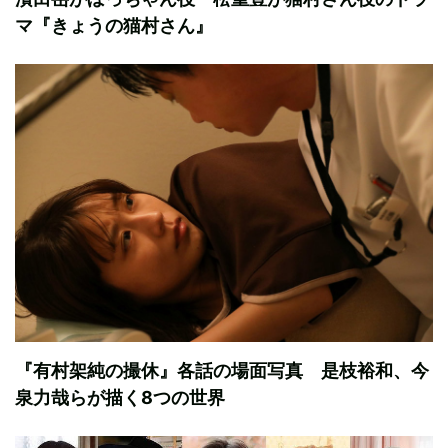
マ『きょうの猫村さん』
『有村架純の撮休』各話の場面写真 是枝裕和、今
泉力哉らが描く8つの世界