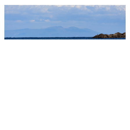
『バイプレイヤーズ』続編OP曲に10-FEET再び 5
人が海から現る新写真も
0