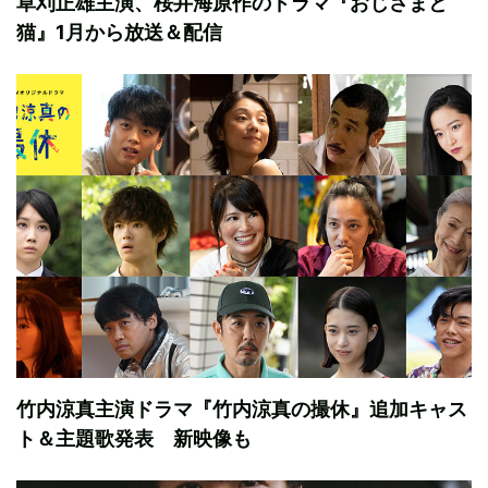
草刈正雄主演、桜井海原作のドラマ『おじさまと
猫』1月から放送＆配信
竹内涼真主演ドラマ『竹内涼真の撮休』追加キャス
ト＆主題歌発表 新映像も