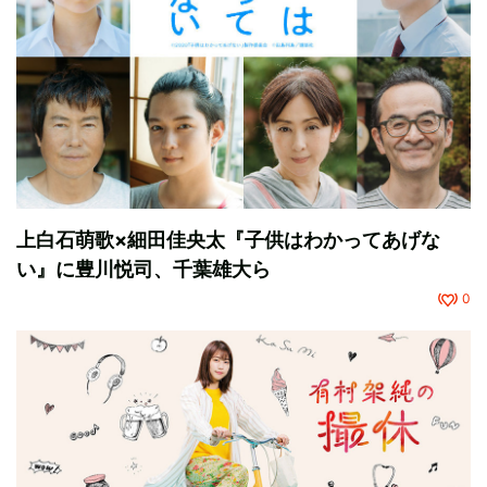
上白石萌歌×細田佳央太『子供はわかってあげな
い』に豊川悦司、千葉雄大ら
0