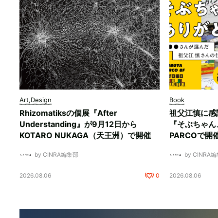
Art,Design
Book
Rhizomatiksの個展『After
祖父江慎に感
Understanding』が9月12日から
『そぶちゃん
KOTARO NUKAGA（天王洲）で開催
PARCOで開
by CINRA編集部
by CINRA
2026.08.06
0
2026.08.06