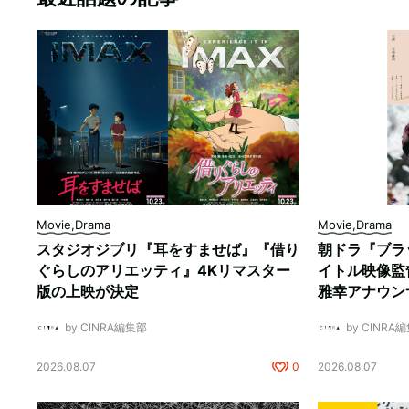
Movie,Drama
Movie,Drama
スタジオジブリ『耳をすませば』『借り
朝ドラ『ブラ
ぐらしのアリエッティ』4Kリマスター
イトル映像監
版の上映が決定
雅幸アナウン
by CINRA編集部
by CINRA
2026.08.07
0
2026.08.07