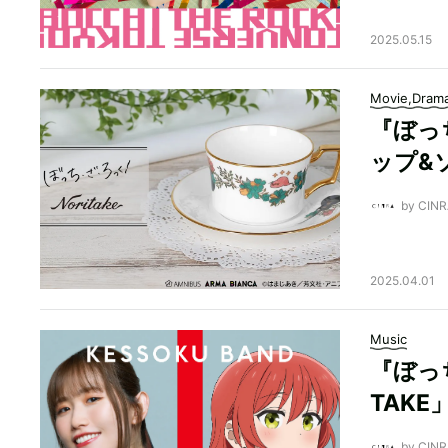
2025.05.15
Movie,Dram
『ぼっ
ップ&
by CI
2025.04.01
Music
『ぼっ
TAK
by CI