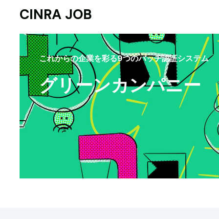
CINRA JOB
これからの企業を彩る9つのバッヂ認証システム
グリーンカンパニー