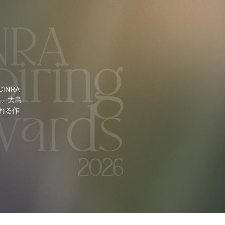
NRA
里、大島
れる作