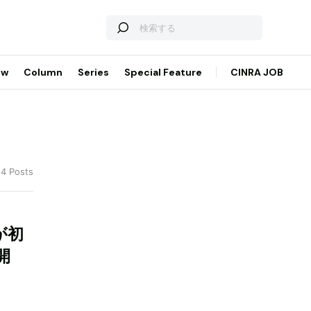
ew
Column
Series
Special Feature
CINRA JOB
 4 Posts
が初
開