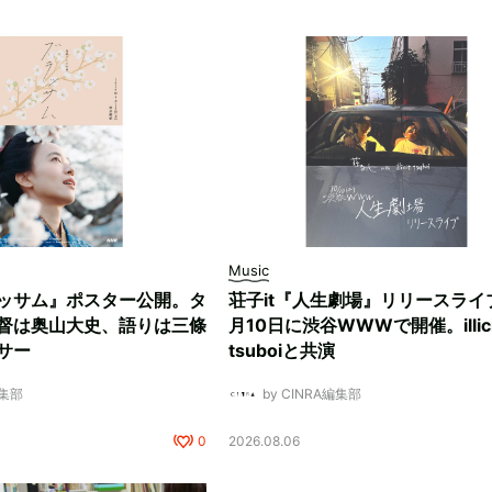
Music
ッサム』ポスター公開。タ
荘子it『人生劇場』リリースライ
督は奥山大史、語りは三條
月10日に渋谷WWWで開催。illici
サー
tsuboiと共演
編集部
by CINRA編集部
0
2026.08.06