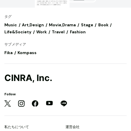
タグ
Music
Art,Design
Movie,Drama
Stage
Book
Life&Society
Work
Travel
Fashion
サブメディア
Fika
Kompass
CINRA, Inc.
Follow
私たちについて
運営会社