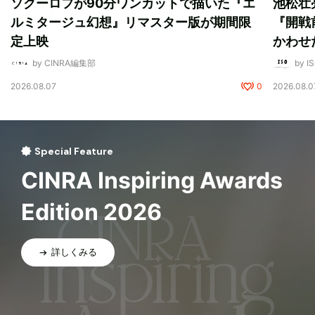
ソクーロフが90分ワンカットで描いた『エ
池松壮
ルミタージュ幻想』リマスター版が期間限
『開戦
定上映
かわせ
by CINRA編集部
by I
2026.08.07
0
2026.08.0
Special Feature
CINRA Inspiring Awards
Edition 2026
詳しくみる