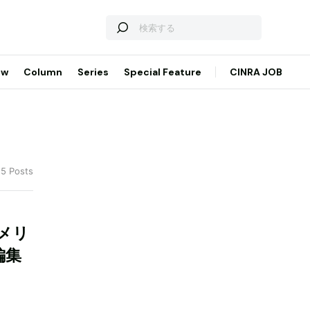
ew
Column
Series
Special Feature
CINRA JOB
 5 Posts
メリ
編集