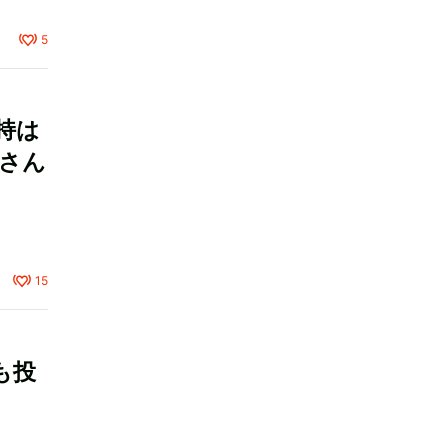
5
持は
之さん
15
も投