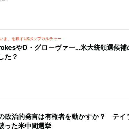
いま」を映すUSポップカルチャー
StrokesやD・グローヴァー…米大統領選候
した？
の政治的発言は有権者を動かすか？ テイ
破った米中間選挙