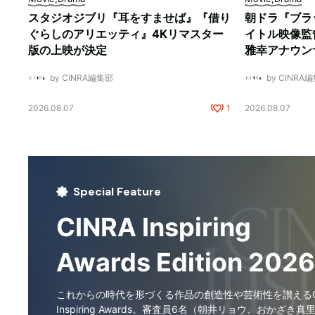
スタジオジブリ『耳をすませば』『借り
朝ドラ『ブラ
ぐらしのアリエッティ』4Kリマスター
イトル映像監
版の上映が決定
雅幸アナウン
by CINRA編集部
by CINRA
2026.08.07
1
2026.08.07
Special Feature
CINRA Inspiring
Awards Edition 2026
これからの時代を形づくる作品の創造性や芸術性を讃えるCI
Inspiring Awards。審査員6名（朝井リョウ、おかざき真