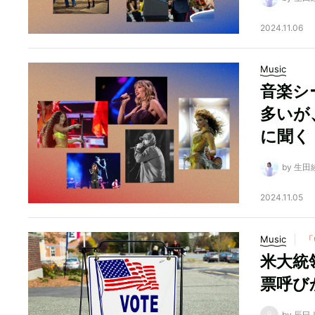
2024.11.06
Music
音楽シ
多いが
に聞く
by 生田
2024.11.05
Music
「
米大統
票呼び
by 辰巳