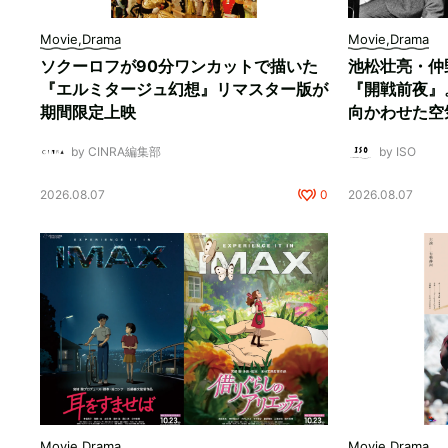
Movie,Drama
Movie,Drama
ソクーロフが90分ワンカットで描いた
池松壮亮・仲
『エルミタージュ幻想』リマスター版が
『開戦前夜』
期間限定上映
向かわせた空
by CINRA編集部
by ISO
2026.08.07
0
2026.08.07
Movie,Drama
Movie,Drama