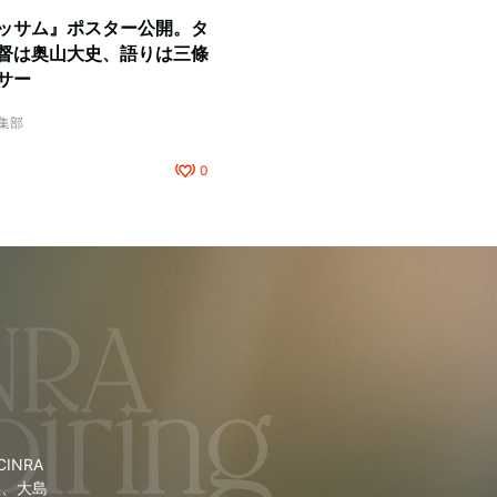
ッサム』ポスター公開。タ
督は奥山大史、語りは三條
サー
編集部
0
NRA
里、大島