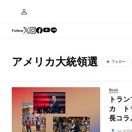
Follow
アメリカ大統領選
フォロー
Book
トラン
カ ト
長コラム
by 生田