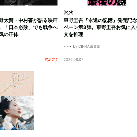
Book
野太賀・中村蒼が語る映画
東野圭吾『永遠の記憶』発売記念
。「日本必敗」でも戦争へ
ペーン第3弾。東野圭吾お気に入
気の正体
文を推理
by CINRA編集部
211
2026.08.07