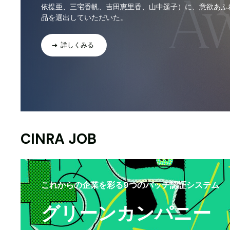
依提亜、三宅香帆、吉田恵里香、山中遥子）に、意欲あふ
品を選出していただいた。
詳しくみる
CINRA JOB
これからの企業を彩る9つのバッヂ認証システム
グリーンカンパニー