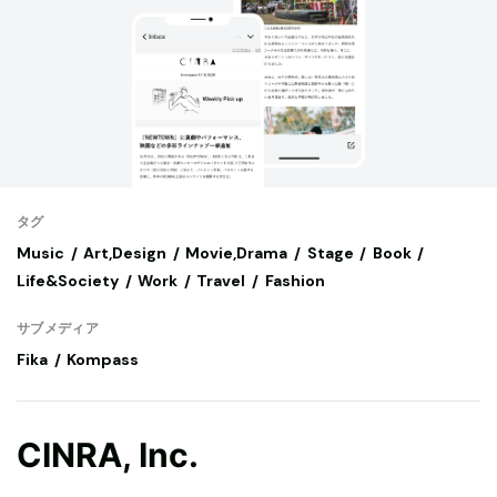
タグ
Music
Art,Design
Movie,Drama
Stage
Book
Life&Society
Work
Travel
Fashion
サブメディア
Fika
Kompass
CINRA, Inc.