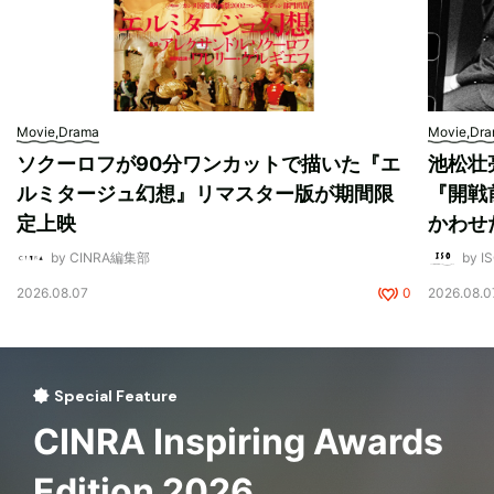
Movie,Drama
Movie,Dr
ソクーロフが90分ワンカットで描いた『エ
池松壮
ルミタージュ幻想』リマスター版が期間限
『開戦
定上映
かわせ
by CINRA編集部
by I
2026.08.07
0
2026.08.0
Special Feature
CINRA Inspiring Awards
Edition 2026